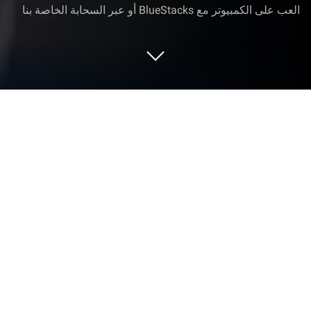
العب على الكمبيوتر مع BlueStacks أو عبر السحابة الخاصة بنا
العب FIFA World Cup 2026™ AXL™ على
الكمبيوتر العادي أو جهاز الماك
FIFA World Cup 2026™ AXL™ هي لعبة كرة قدم تم
تطويرها بواسطة
PaniniGroup
. ‏
يعد مشغل تطبيق
BlueStacks أفضل منصة لتشغيل لعبة الأندرويد هذه على
جهاز الكمبيوتر أو جهاز ماك الخاص بك للحصول على تجربة
ألعاب غامرة.
نبذة عن اللعبة