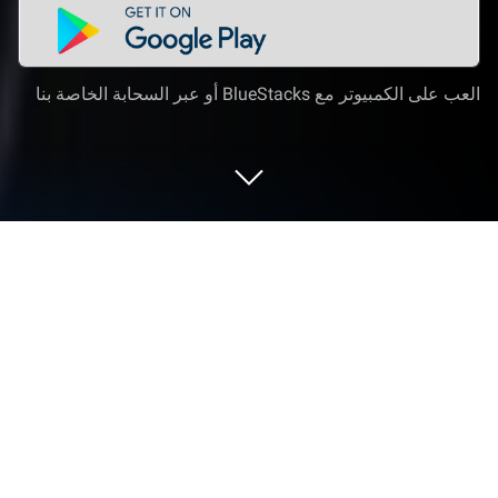
العب على الكمبيوتر مع BlueStacks أو عبر السحابة الخاصة بنا
العب كملنا - Kammelna على الكمبيوتر
العادي أو جهاز الماك
لعبة كملنا – Kammelna هي لعبة صالات (كاجوال) طورتها
Remal Information Technology. ويعتبر مشغل
التطبيقات BlueStacks هو أفضل منصة (محاكي) للعب
هذه اللعبة التي تعمل بنظام الأندرويد على جهاز الكمبيوتر