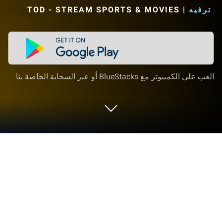
ترفيه
|
TOD - STREAM SPORTS & MOVIES‏
العب على الكمبيوتر مع BlueStacks أو عبر السحابة الخاصة بنا
شغّل TOD - رياضة وأفلام ومسلسلات على
الكمبيوتر العادي أو جهاز ماك
لماذا تقيد نفسك بالشاشة الصغيرة على الهاتف؟ قم