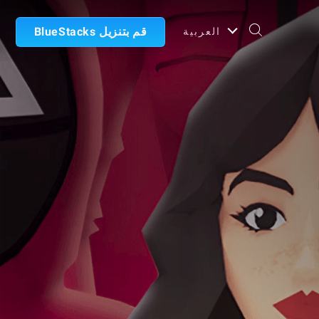
قم بتنزيل BlueStacks
العربية