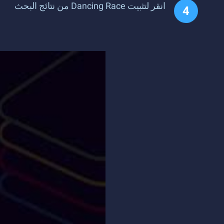
انقر لتثبيت Dancing Race من نتائج البحث