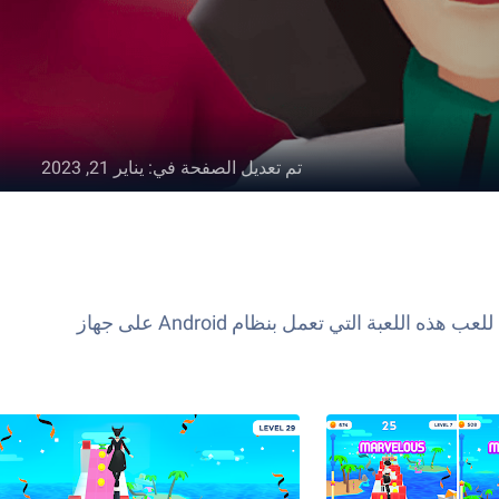
تم تعديل الصفحة في
:
يناير 21, 2023
Dancing Race هي لعبة موسيقى تم تطويرها بواسطة AMANOTES PTE. LTD.‏. يعد مشغل تطبيق BlueStacks أفضل منصة للعب هذه اللعبة التي تعمل بنظام Android على جهاز