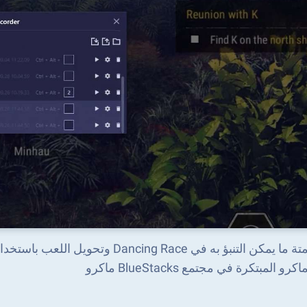
أتمتة ما يمكن التنبؤ به في  Race
اكرو المبتكرة في مجتمع BlueStacks ماكرو