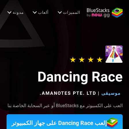
المميزات
ألعاب
مدونة
Dancing Race
موسيقى
|
AMANOTES PTE. LTD.‏
العب على الكمبيوتر مع BlueStacks أو عبر السحابة الخاصة بنا
إلعب Dancing Race على جهاز الكمبيوتر