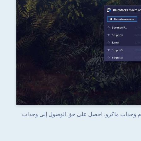
Dancing وتحويل اللعب باستخدام وحدات ماكرو. احصل على حق الوصول إلى وحدات