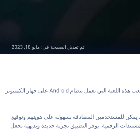
تم تعديل الصفحة في
:
مايو 18, 2023
UAE PASS هو تطبيق إنتاجي تم تطويره بواسطة Dubai Smart Government‏. يعد مشغل تطبيق BlueStacks أفضل منصة للعب هذه اللعبة التي تعمل بنظام Android على جهاز الكمبيوتر
UAE PAS هو تطبيق ثوري للهاتف المحمول مصمم لتبسيط عملية إدارة الهوية الرقمية في الأجهزة المحمولة. مع UAE PASS، يمكن للمستخدمين المصادقة بسهولة على هويتهم وتوقيع
ندات الرقمية. يوفر التطبيق تجربة جديدة وبديهية تجعل