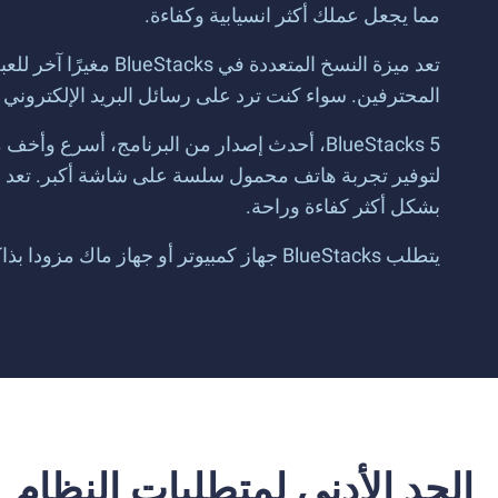
مما يجعل عملك أكثر انسيابية وكفاءة.
تعد ميزة النسخ الم
المحترفين. سواء كنت ترد على رسائل البريد الإلكتروني أثناء الع
BlueStacks 5، أحدث إصدار من البرنامج، أسر
لتوفير تجربة هاتف محمول سلسة على شاشة أكبر. تعد مي
بشكل أكثر كفاءة وراحة.
يتطلب BlueStacks جهاز كمبيوتر أو جهاز ماك مزودا بذاكرة وصول عشوائية لا تقل عن 4GB. يدعم الآن تطبيقات 32 بت و 64 بت المتزامنة.
الحد الأدنى لمتطلبات النظام