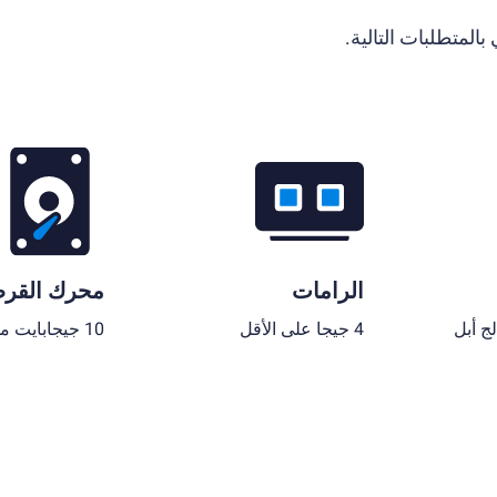
الرامات
محرك القر
لج أبل
4 جيجا على الأقل
10 جيجابايت مساحة قرص فارغة