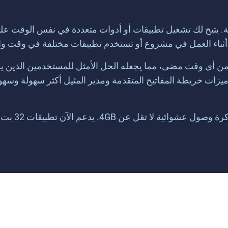
تعددة في BlueStacks مغيرًا آخر للعبة. يتيح لك تشغيل تطبيقات أو أدوات متعددة في
مل في مشروع أو تستخدم تطبيقات مختلفة في وقت واحد، فإن BlueStacks قد ج
ع وأخف من أي وقت مضى، مما يجعله الحل الأمثل للمستخدمين الذين ي
زات خريطة المفاتيح المتقدمة ومدير المثيل أكثر سهولة وسه