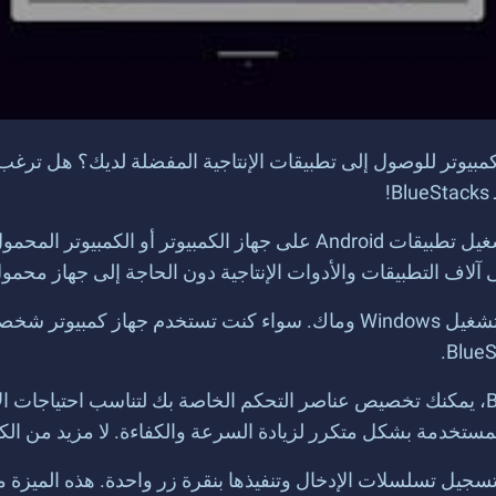
بيوتر للوصول إلى تطبيقات الإنتاجية المفضلة لديك؟ هل ترغ
BlueStacks هو برنامج محاكي Android قوي يتيح لك تشغيل تطبيقات ndroid
واحدة من أكبر مزايا BlueStacks هي توافقه مع أنظمة تشغيل Windows وماك. س
باستخدام ميزة خرائط المفاتيح المتقدمة في BlueStacks، يمكنك تخصيص عناصر التحكم الخاص
 المستخدمة بشكل متكرر لزيادة السرعة والكفاءة. لا مزيد من ال
ا وظيفة الـ Macro، والتي تتيح لك تسجيل تسلسلات الإدخال وتنفيذها بنقرة زر واحدة