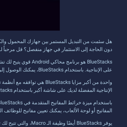
هل سئمت من التبديل المستمر بين جهازك المحمول والكم
دون الحاجة إلى الاستثمار في جهاز منفصل؟ قل مرحباً لـ BlueStacks!
على الإنتاجية. باستخدام BlueStacks، يمكنك الوصول إلى آلاف التطبيقات والأدوات الإنتاجية دون الحاجة إلى جهاز محمول.
الإنتاجية المفضلة لديك على شاشة أكبر باستخدام BlueStacks.
المفاتيح أو لوحة الألعاب، يمكنك تعيين مفاتيح للوظائف
يوفر BlueStacks أيضً