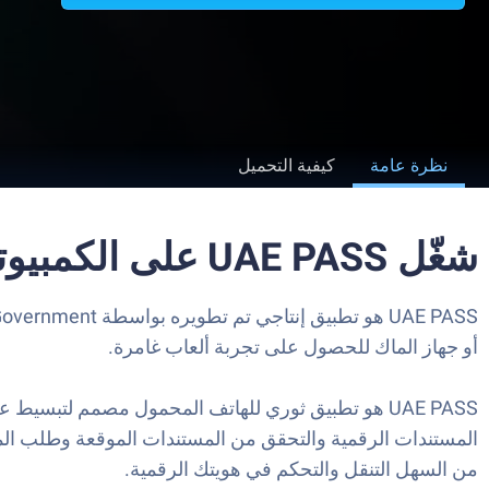
نظرة عامة
كيفية التحميل
شغّل UAE PASS على الكمبيوتر العادي أو جهاز ماك
أو جهاز الماك للحصول على تجربة ألعاب غامرة.
المستندات الرقمية والتحقق من المستندات الموقعة وطلب الم
من السهل التنقل والتحكم في هويتك الرقمية.