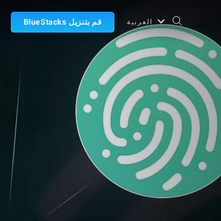
قم بتنزيل BlueStacks
العربية