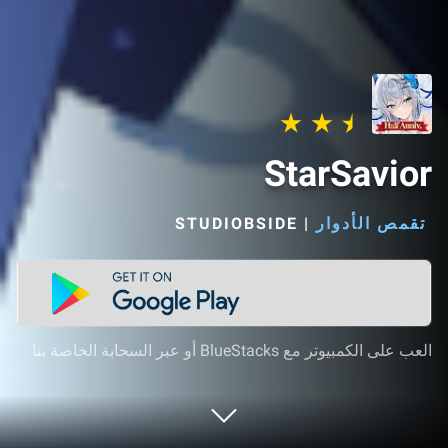
StarSavior
تقمص الأدوار
|
STUDIOBSIDE‏
العب على الكمبيوتر مع BlueStacks أو عبر السحابة الخاصة بنا