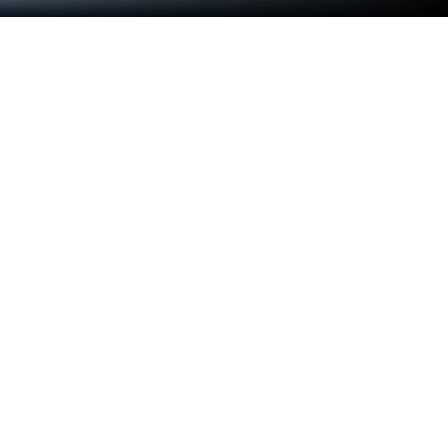
العب StarSavior على الكمبيوتر العادي أو
جهاز الماك
StarSavior هي لعبة من ألعاب تقمص الشخصيات التي
طورتها
STUDIOBSIDE
‏.‏‏‏‏ ويعتبر مشغل التطبيقات
BlueStacks هو أفضل منصة (محاكي) لتشغيل هذه اللعبة
التي تعمل بنظام الأندرويد على جهاز الكمبيوتر أو جهاز ماك
للحصول على تجربة غامرة. حمّل StarSavior على
الكمبيوتر عبر BlueStacks واستمتع بتجربة استثنائية.
نبذة عن اللعبة
StarSavior هي لعبة مثيرة حيث تخبو النجوم ويُطلب منك
قيادة عملية عودتها. تتولى قيادة فرقة من البطلات