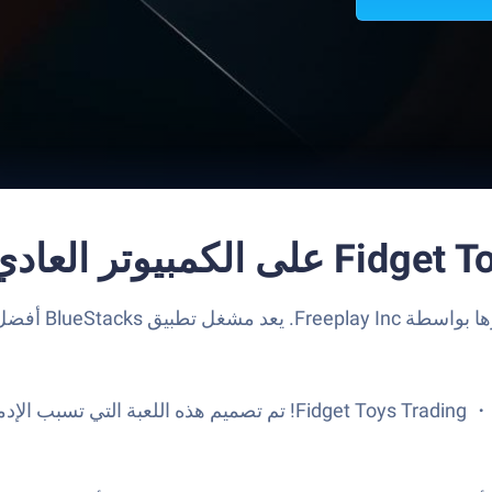
انطلق في طريقك إلى تململ مجد اللعبة باستخدام  Trading ・ Pop It 3D