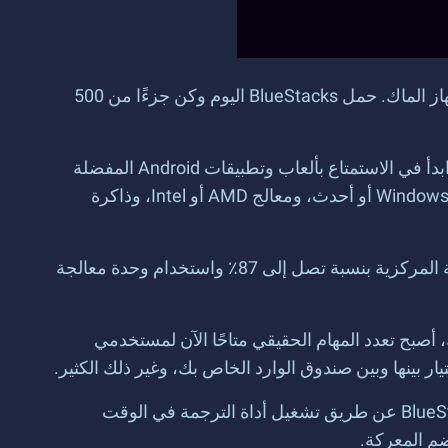
BlueStacks هو مشغل تطبيقات يوفر للمستخدمين فرصة لعب ألعاب Android المفضلة لديهم على جهاز الكمبيوتر أو جهاز الماك. حمل BlueStacks اليوم وكن جزءًا من 500
يمكن أن يمنحك BlueStacks 6 أضعاف أداء أحدث أجهزة Android الرائدة المتوفرة في السوق اليوم. حمله اليوم مجانًا وابدأ في الاستمتاع بألعاب وتطبيقات Android المفضلة
لديك بأعلى دقة واستجابة لا تصدق. يتطلب BlueStacks جهاز كمبيوتر شخصيًا أو كمبيوتر محمولاً يعمل بنظام التشغيل Windows 7 أو أحدث، ومعالج AMD أو Intel، وذاكرة
هل يمثل تعزيز تدفق وواقعية لعبتك أولوية؟ ثم قم بتنشيط وضع الخفيف في BlueStacks لتقليل استخدام وحدة المعالجة المركزية بنسبة تصل إلى 87٪ واستخدام وحدة معالجة
 أصبح تعدد المهام الحقيقي متاحًا الآن لمستخدمي
ستدرك بسرعة أنه لم تتم برمجة كل لعبة أو تطبيق Android باللغة الإنجليزية. يمكنك تجنب حواجز اللغة باستخدام BlueStacks عن طريق تشغيل أداة الترجمة في الوقت
ضم المعركة.