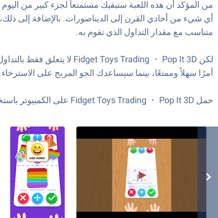
من المؤكد أن هذه اللعبة ستبقيك مستمتعاً لجزء كبير من اليوم
أي شيء من أحادي القرن إلى الديناصورات. بالإضافة إلى ذلك، ك
متناسب مع مقدار التداول الذي تقوم به.
لكن ys Trading ・ Pop It 3D
أمرًا سهلاً وممتعًا، بينما سيساعدك الجو المريح على الاسترخاء و
حمل Fidget Toys Trading ・ Pop It 3D على الكمبيوتر باستخدام BlueStacks وانطلق وتداول في طريقك إلى التململ من شهرة اللعبة.