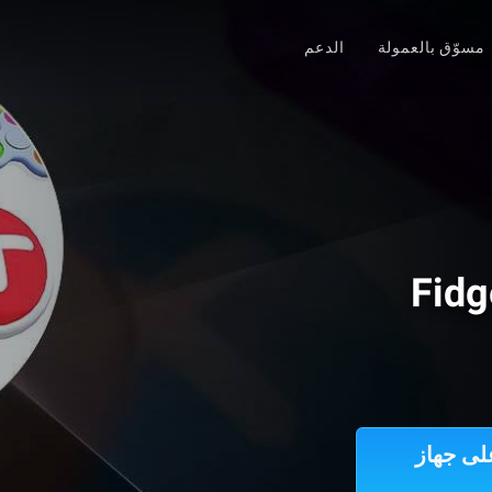
مسوّق بالعمولة
الدعم
Fidg
Fidget Toys Trading・Pop It  على جهاز