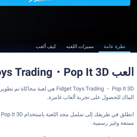
نظرة عامة
مميزات اللعبه
كيف ألعب
العب Fidget Toys Trading・Pop It 3D على الكمبيوتر العادي أو جهاز الماك
الماك للحصول على تجربة ألعاب غامرة.
ممتعة وغير رسمية.