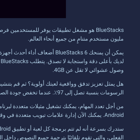
مليون مستخدم متنامٍ من جميع أنحاء العالم.
وصول عشوائي لا تقل عن 4GB.
الرسومات بنسبة تصل إلى 97٪. عندما تخفض جودة الصورة قليلاً، تعمل اللعبة بسلاسة لساعات متتالية.
من أجل تعدد المهام، يمكنك تشغيل مثيلات متعددة لبرنام
Android. يمكنك الآن إدارة علامات تبويب متعددة في وقت واحد، ولعب ألعاب الألغاز المفضلة لديك دون الحاجة إلى الاختيار بينها وبين صندوق الوارد الخاص بك، وغير ذلك الكثير.
الفعلي، والتي تقوم تلقائيًا بترجمة جميع النصوص داخل ا