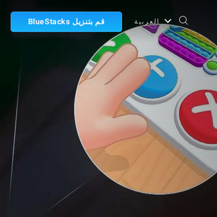
قم بتنزيل BlueStacks
العربية