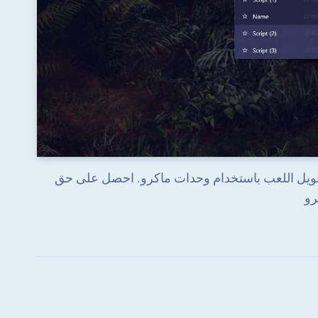
 يمكن التنبؤ به في Fidget Toys Trading・Pop It 3D وتحويل اللعب باستخدام وحدات ماكرو. احصل على حق