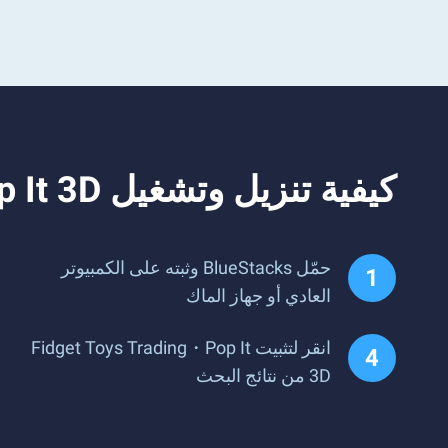
كيفية تنزيل وتشغيل Fidget Toys Trading・Pop It 3D على جهاز الكمبيوتر
حمّل BlueStacks وثبته على الكمبيوتر
العادي أو جهاز الماك
انقر لتثبيت Fidget Toys Trading・Pop It
3D من نتائج البحث