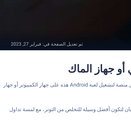
تم تعديل الصفحة في
:
فبراير 27, 2023
Fidget Toys Trading ・ Pop It 3D هي لعبة محاكاة تم تطويرها بواسطة Freeplay Inc. يعد مشغل تطبيق BlueStacks أفضل منصة لتشغيل لعبة Android هذه على جهاز الكمبيوتر أو جهاز
Fidget Toys! تم تصميم هذه اللعبة التي تسبب الإدمان لتكون أفضل وسيلة للتخلص من التوتر، مع لمسة تداول