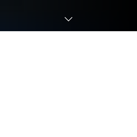
العب Idle Iron Knight على الكمبيوتر
العادي أو جهاز الماك
لعبة Idle Iron Knight هي لعبة محاكاة طورتها mobirix.
ويعتبر مشغل التطبيقات BlueStacks هو أفضل منصة
(محاكي) للعب هذه اللعبة التي تعمل بنظام الأندرويد على
جهاز الكمبيوتر أو جهاز ماك للحصول على تجربة ألعاب
غامرة. حمل Idle Iron Knight على الكمبيوتر عبر
BlueStacks واستمتع بتجربة لعب استثنائية.