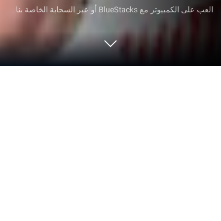
العب على الكمبيوتر مع BlueStacks أو عبر السحابة الخاصة بنا
العب Soccer Manager 2026 على
الكمبيوتر العادي أو جهاز الماك
تقدم لك لعبة Soccer Manager 2026 من تطوير
Invincibles Studio Ltd‏ الكثير من المتعة والتسلية. يتيح لك
BlueStacks تشغيلها على الكمبيوتر أو جهاز ماك مع
مساحة شاشة أكبر، وتحكم أفضل، وقيود أقل من تلك
الموجودة على الجوال.
حول اللعبة