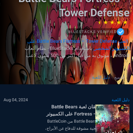
Tower Defense
BLUESTACKS VERIFIED
العب Battle Bears Fortress – Tower Defense على
الكمبيوتر الشخصي
باستخدام BlueStacks - نظام ألعاب
Android ، موثوق به من قبل أكثر من 500 مليون لاعب
الجميع
دليل اللعبة
دليل اللعبة
Aug 04, 2024
10 نصائح وحيل لإتقان لعبة Battle Bears
Fortress – Tower Defense على الكمبيوتر
الشخصي باستخدام BlueStacks
تعتبر لعبة Battle Bears Fortress من BattleCoin
Games لعبة استراتيجية مشوقة للدفاع عن الأبراج،