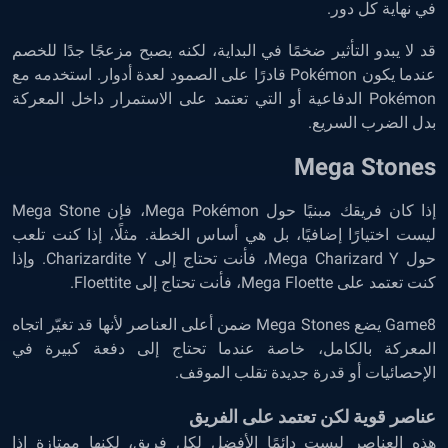
في نهاية كل دور.
قد لا يبدو التأثير ضخمًا في البداية، لكنه يصبح مزعجًا جدًا للخصم
عندما يكون Pokémon قادرًا على الصمود لعدة أدوار. استخدمه مع
Pokémon الدفاعية أو التي تعتمد على الاستمرار داخل المعركة
بدل الضرب السريع.
Mega Stones
إذا كان فريقك مبنيًا حول Mega Pokémon، فإن Mega Stone
ليست اختيارًا إضافيًا، بل هي أساس الخطة. مثلًا، إذا كنت تلعب
حول Mega Charizard Y، فأنت تحتاج إلى Charizardite Y. وإذا
كنت تعتمد على Mega Floette، فأنت تحتاج إلى Floettite.
Game8 يضع Mega Stones ضمن أعلى العناصر لأنها قد تغيّر اتجاه
المعركة بالكامل، خاصة عندما تحتاج إلى دفعة كبيرة في
الإحصائيات أو قدرة جديدة تقلب الموقف.
عناصر قوية لكن تعتمد على الفريق
هذه العناصر ليست دائمًا الأفضل لكل فريق، لكنها ممتازة إذا