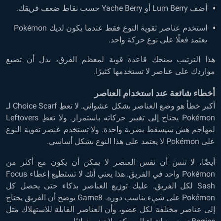
أضف Lum Berry أو Yache Berry حسب نقاط ضعف فريقك.
استخدم عناصر تقوية النوع فقط عندما يكون لديك Pokémon
يعتمد فعلًا على نوع حركة واحد.
هذا الترتيب يمنحك قاعدة قوية لمعظم الفرق، بدل أن تضيع
مواردك على عناصر لا تستخدمها كثيرًا.
أخطاء شائعة عند استخدام العناصر
أكبر خطأ هو وضع العناصر بشكل عشوائي. لا تعطِ Choice Scarf لـ
Pokémon يحتاج إلى تغيير حركاته باستمرار. ولا تعطِ Leftovers
لمهاجم هش سيسقط بضربة واحدة. ولا تستخدم عنصر تقوية النوع
على Pokémon لا يعتمد على هذا النوع بشكل أساسي.
أيضًا، لا تنسَ أن نفس العنصر لا يمكن أن يكون مع أكثر من
Pokémon واحد في الفريق. هذا يعني أنك لا تستطيع إعطاء Focus
Sash لكل الفريق. عليك توزيع العناصر بذكاء حتى يحصل كل
Pokémon على شيء يناسب دوره. Game8 يوضح أن الفريق يحتاج
إلى عناصر مختلفة لكل عضو، وأن العناصر القابلة للاستهلاك مثل