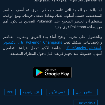
Berries تعود بعد انتهاء المعركة ولا تضيع نهائيًا.
ابدأ بالعناصر العامة التي تناسب معظم الفرق، ثم أضف العناصر
المتخصصة حسب أسلوب لعبك ونقاط ضعف فريقك. ومع الوقت،
ستتعلم أن العنصر الصحيح على Pokémon الصحيح قد يكون أهم
من إضافة Pokémon قوي جديد.
وللحصول على تجربة أوضح أثناء بناء الفريق ومقارنة العناصر
والإحصائيات، يمكنك لعب
Pokémon Champions على الكمبيوتر
باستخدام BlueStacks.
الشاشة الأكبر تجعل قراءة التفاصيل
أسهل، خصوصًا عند تجهيز فريقك قبل دخول المعارك المصنفة.
النصائح والحيل
تقمص الأدوار
الإستراتيجية
RPG
BlueStacks X