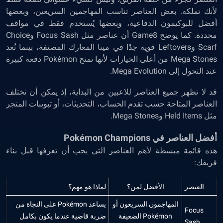
لأنك تملكه. بعض العناصر تناسب المهاجمين السريعين، وبعضها
أفضل للبوكيمون الدفاعية، وبعضها يُستخدم فقط في مواقف
محددة. كما يوضح Game8 أن عناصر مثل Focus Sash وChoice
Scarf وLeftovers قوية جدًا في ميتا المعارك المصنفة، بينما تُعد
Mega Stones من أعلى الخيارات لأنها تمنح Pokémon دفعة كبيرة
عند التحول إلى Mega Evolution.
قد لا تظهر جميع العناصر للاعبين من البداية، إذ يمكن أن تختلف
العناصر المتاحة حسب تقدم الحساب، التحديثات، أو تبويبات المتجر
مثل Held Items وMega Stones.
أفضل العناصر في Pokémon Champions
هذه قائمة مبسطة لأهم العناصر التي يجب أن تعرفها قبل بناء
فريقك:
العنصر
الأفضل لمن؟
لماذا هو مهم؟
المهاجمون السريعون أو
يساعد Pokémon على النجاة من
Focus
Pokémon الضعيفة
ضربة قاضية عندما يكون بكامل
Sash