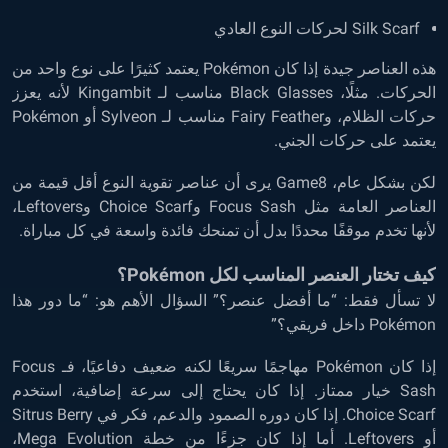
Silk Scarf لحركات النوع العادي
هذه العناصر جيدة إذا كان Pokémon يعتمد كثيرًا على نوع واحد من
الحركات. مثلًا، Black Glasses مناسب لـ Kingambit لأنه يعزز
حركات الظلام، وFairy Feather مناسب لـ Sylveon أو Pokémon
يعتمد على حركات الجني.
لكن بشكل عام، Game8 يرى أن عناصر تقوية النوع أقل قيمة من
العناصر العامة مثل Focus Sash وChoice Scarf وLeftovers،
لأنها تخدم موقفًا محددًا بدل أن تمنحك فائدة واسعة في كل مباراة.
كيف تختار العنصر المناسب لكل Pokémon؟
لا تسأل فقط: “ما أفضل عنصر؟” السؤال الأهم هو: “ما دور هذا
Pokémon داخل فريقي؟”
إذا كان Pokémon مهاجمًا سريعًا لكنه ضعيف دفاعيًا، فـ Focus
Sash خيار ممتاز. إذا كان يحتاج إلى سرعة إضافية، استخدم
Choice Scarf. إذا كان دوره الصمود والدعم، فكر في Sitrus Berry
أو Leftovers. أما إذا كان جزءًا من خطة Mega Evolution،