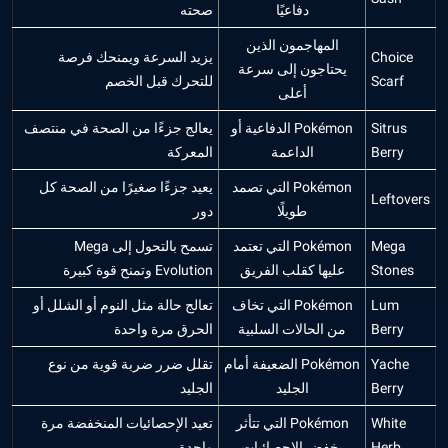
دفاعيًا
صحته
المهاجمون الذين
Choice
يزيد السرعة ويمنحك فرصة
يحتاجون إلى سرعة
Scarf
للتحرك قبل الخصم
أعلى
Sitrus
Pokémon الدفاعية أو
يعالج جزءًا من الصحة في منتصف
Berry
الداعمة
المعركة
Pokémon التي تصمد
يعيد جزءًا صغيرًا من الصحة كل
Leftovers
طويلًا
دور
Mega
Pokémon التي تعتمد
تسمح بالتحول إلى Mega
Stones
عليها كقلب الفريق
Evolution وتمنح قوة كبيرة
Lum
Pokémon التي تخاف
تعالج حالة مثل النوم أو الشلل أو
Berry
من الحالات السلبية
الحرق مرة واحدة
Yache
Pokémon الضعيفة أمام
تقلل ضرر ضربة قوية من نوع
Berry
الجليد
الجليد
White
Pokémon التي تتأثر
تعيد الإحصائيات المنخفضة مرة
Herb
بخفض الإحصائيات
واحدة