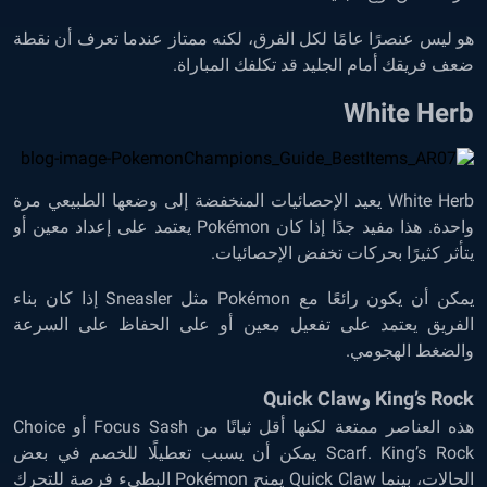
هو ليس عنصرًا عامًا لكل الفرق، لكنه ممتاز عندما تعرف أن نقطة
ضعف فريقك أمام الجليد قد تكلفك المباراة.
White Herb
White Herb يعيد الإحصائيات المنخفضة إلى وضعها الطبيعي مرة
واحدة. هذا مفيد جدًا إذا كان Pokémon يعتمد على إعداد معين أو
يتأثر كثيرًا بحركات تخفض الإحصائيات.
يمكن أن يكون رائعًا مع Pokémon مثل Sneasler إذا كان بناء
الفريق يعتمد على تفعيل معين أو على الحفاظ على السرعة
والضغط الهجومي.
King’s Rock وQuick Claw
هذه العناصر ممتعة لكنها أقل ثباتًا من Focus Sash أو Choice
Scarf. King’s Rock يمكن أن يسبب تعطيلًا للخصم في بعض
الحالات، بينما Quick Claw يمنح Pokémon البطيء فرصة للتحرك