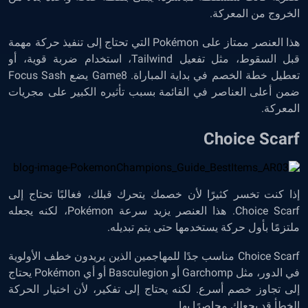
الخروج من المعركة.
هذا العنصر ممتاز على Pokémon التي تحتاج إلى تنفيذ حركة مهمة
قبل السقوط، مثل تفعيل Tailwind، استخدام ضربة قوية، أو
تعطيل خطة الخصم في بداية المباراة. Game8 يضع Focus Sash
ضمن أعلى العناصر في القائمة بسبب تأثيره الكبير على مجريات
المعركة.
Choice Scarf
إذا كنت تخسر كثيرًا لأن خصمك يتحرك قبلك، فغالبًا تحتاج إلى
Choice Scarf. هذا العنصر يزيد سرعة Pokémon، لكنه يجعله
ملتزمًا بأول حركة يستخدمها حتى يتم تبديله.
Choice Scarf مناسب جدًا للمهاجمين الذين يريدون خطف الأولوية
في الدور، مثل Garchomp أو Basculegion أو أي Pokémon يحتاج
إلى تجاوز خصم أسرع. لكنه يحتاج إلى تفكير، لأن اختيار الحركة
الخطأ قد يجعلك محاصرًا بها.