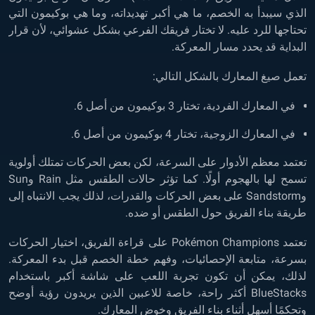
الذي سيبدأ به الخصم، ما هي أكبر تهديداته، وما هي بوكيمون التي
تحتاجها للرد عليه. لا تختار فريقك الفرعي بشكل عشوائي، لأن قرار
البداية قد يحدد مسار المعركة.
تعمل صيغ المعارك بالشكل التالي:
في المعارك الفردية، تختار 3 بوكيمون من أصل 6.
في المعارك الزوجية، تختار 4 بوكيمون من أصل 6.
تعتمد معظم الأدوار على السرعة، لكن بعض الحركات تمتلك أولوية
تسمح لها بالهجوم أولًا. كما تؤثر حالات الطقس مثل Rain وSun
وSandstorm على بعض الحركات والقدرات، لذلك يجب الانتباه إلى
طريقة بناء الفريق حول الطقس أو ضده.
تعتمد Pokémon Champions على قراءة الفريق، اختيار الحركات
بسرعة، متابعة الإحصائيات، وفهم خطة الخصم قبل بدء المعركة.
لذلك، يمكن أن تكون تجربة اللعب على شاشة أكبر باستخدام
BlueStacks أكثر راحة، خاصة للاعبين الذين يريدون رؤية أوضح
وتحكمًا أسهل أثناء بناء الفريق وخوض المعارك.