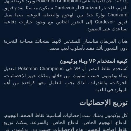
إذا كنت جديدًا تمامًا على Pokémon Champions وتريد فريقًا سهل
الفهم، فاختيار Charizard أو Gardevoir سيكون مناسبًا. يقدم فريق
Charizard توازنًا جيدًا بين الهجوم والتغطية النوعية، بينما يميل
فريق Gardevoir إلى الضرر الخاص مع وجود خيارات دفاعية
تساعدك على الصمود.
هذان الفريقان مناسبان للمبتدئين لأنهما يمنحانك مساحة للتجربة
دون الشعور بأنك مقيد بأسلوب لعب معقد.
كيفية استخدام VP وبناء بوكيمون
تُستخدم نقاط النصر أو VP في Pokémon Champions لتعديل
وبناء بوكيمون حسب أسلوبك. من خلالها يمكنك تغيير الإحصائيات،
الحركات، والقدرات، لذلك يجب التعامل معها كواحدة من أهم
الموارد في اللعبة.
توزيع الإحصائيات
كل بوكيمون يمتلك ست إحصائيات أساسية: نقاط الصحة، الهجوم،
الدفاع، الهجوم الخاص، الدفاع الخاص، والسرعة. يمكنك توزيع
نقاط إضافية لتحسين هذه الإحصائيات حسب دور بوكيمون في