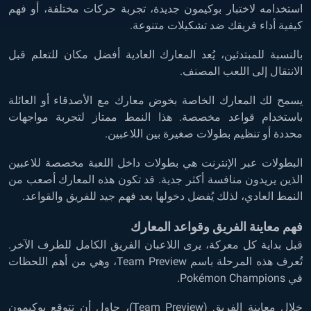
استخدامه لاختبار بوكيمون جديدة، تجربة حركات مختلفة، أو فهم
كيفية أداء فريقك ضد تشكيلات متنوعة.
بالنسبة للمبتدئين، يُعد المعارك العادية أفضل مكان للتعلم قبل
الانتقال إلى اللعب المصنف.
يسمح لك المعارك الخاصة بخوض معارك مع الأصدقاء أو العائلة
باستخدام قواعد مخصصة. هذا النمط ممتاز لتجربة مواجهات
محددة أو تنظيم بطولات صغيرة بين اللاعبين.
البطولات عبر الإنترنت هي بطولات داخل اللعبة مخصصة للاعبين
الذين يريدون منافسة أكثر جدية. قد تكون هذه المعارك أصعب من
النمط العادي، لذلك يُفضل دخولها بعد فهم جيد للفريق والقواعد.
فهم معاينة الفريق وقواعد المعارك
قبل بداية كل معركة، يرى اللاعبان الفريق الكامل للطرف الآخر.
تُعرف هذه المرحلة باسم Team Preview، وهي من أهم اللحظات
في Pokémon Champions.
خلال معاينة الفريق (Team Preview)، حاول أن تتوقع بوكيمون