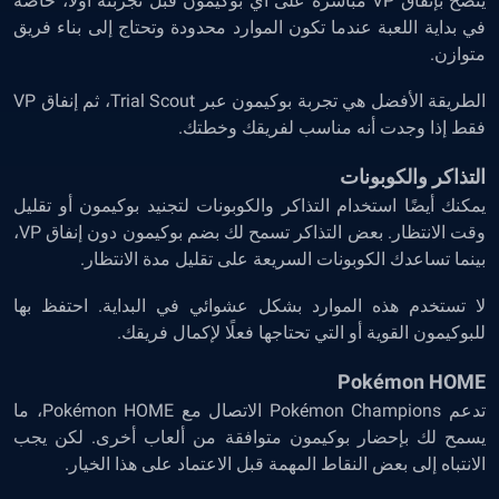
يُنصح بإنفاق VP مباشرة على أي بوكيمون قبل تجربته أولًا، خاصة
في بداية اللعبة عندما تكون الموارد محدودة وتحتاج إلى بناء فريق
متوازن.
الطريقة الأفضل هي تجربة بوكيمون عبر Trial Scout، ثم إنفاق VP
فقط إذا وجدت أنه مناسب لفريقك وخطتك.
التذاكر والكوبونات
يمكنك أيضًا استخدام التذاكر والكوبونات لتجنيد بوكيمون أو تقليل
وقت الانتظار. بعض التذاكر تسمح لك بضم بوكيمون دون إنفاق VP،
بينما تساعدك الكوبونات السريعة على تقليل مدة الانتظار.
لا تستخدم هذه الموارد بشكل عشوائي في البداية. احتفظ بها
للبوكيمون القوية أو التي تحتاجها فعلًا لإكمال فريقك.
Pokémon HOME
تدعم Pokémon Champions الاتصال مع Pokémon HOME، ما
يسمح لك بإحضار بوكيمون متوافقة من ألعاب أخرى. لكن يجب
الانتباه إلى بعض النقاط المهمة قبل الاعتماد على هذا الخيار.