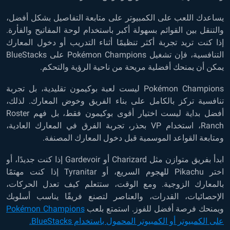
يساعدك اللعب على الكمبيوتر على متابعة التفاصيل بشكل أفضل،
والتنقل بين القوائم بسهولة أكبر باستخدام لوحة المفاتيح والفأرة.
إذا كنت تريد تجربة أكثر تنظيمًا أثناء التدريب أو دخول المعارك
التنافسية، فإن تشغيل Pokémon Champions على BlueStacks
يمكن أن يمنحك أفضلية مريحة من ناحية الرؤية والتحكم.
Pokémon Champions ليست لعبة بوكيمون تقليدية، بل تجربة
تنافسية تركز بالكامل على بناء الفريق وخوض المعارك. لذلك،
أفضل بداية ليست اختيار أقوى بوكيمون فقط، بل فهم Roster
Ranch، استخدام VP بحذر، تجربة الفرق في المعارك العادية،
ومتابعة القواعد الموسمية قبل دخول المعارك المصنفة.
ابدأ بفريق متوازن مثل Charizard أو Gardevoir إذا كنت جديدًا، أو
اختر Pikachu للهجوم السريع، أو Tyranitar إذا كنت مهتمًا
بالمعارك الزوجية. ومع الوقت، ستتعلم كيف تعدل الحركات،
الإحصائيات، القدرات، والعناصر لتصنع فريقًا يناسب أسلوبك
ويمنحك فرصة أفضل للفوز. استمتع بلعب
Pokémon Champions
على الكمبيوتر أو الكمبيوتر المحمول باستخدام BlueStacks.