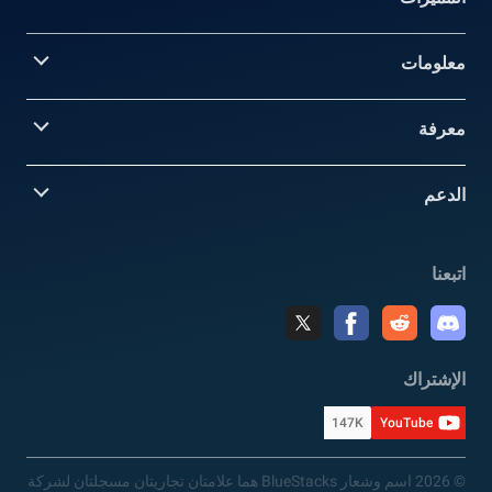
معلومات‎
معرفة
الدعم
اتبعنا
الإشتراك
147K
YouTube
© 2026 اسم وشعار BlueStacks هما علامتان تجاريتان مسجلتان لشركة