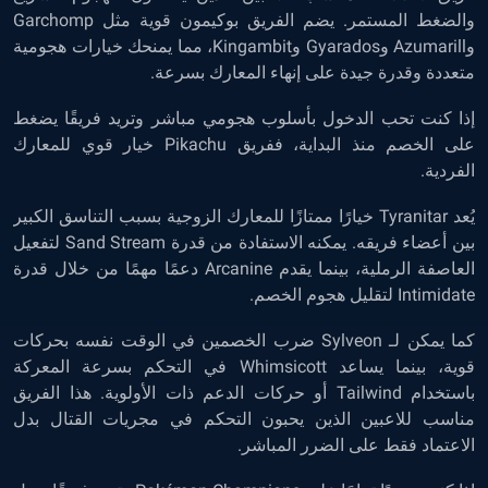
والضغط المستمر. يضم الفريق بوكيمون قوية مثل Garchomp
وAzumarill وGyarados وKingambit، مما يمنحك خيارات هجومية
متعددة وقدرة جيدة على إنهاء المعارك بسرعة.
إذا كنت تحب الدخول بأسلوب هجومي مباشر وتريد فريقًا يضغط
على الخصم منذ البداية، ففريق Pikachu خيار قوي للمعارك
الفردية.
يُعد Tyranitar خيارًا ممتازًا للمعارك الزوجية بسبب التناسق الكبير
بين أعضاء فريقه. يمكنه الاستفادة من قدرة Sand Stream لتفعيل
العاصفة الرملية، بينما يقدم Arcanine دعمًا مهمًا من خلال قدرة
Intimidate لتقليل هجوم الخصم.
كما يمكن لـ Sylveon ضرب الخصمين في الوقت نفسه بحركات
قوية، بينما يساعد Whimsicott في التحكم بسرعة المعركة
باستخدام Tailwind أو حركات الدعم ذات الأولوية. هذا الفريق
مناسب للاعبين الذين يحبون التحكم في مجريات القتال بدل
الاعتماد فقط على الضرر المباشر.