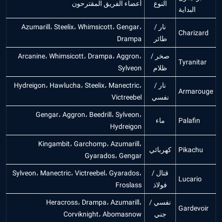
النوع
أعضاء الفريق المقترحون
البداية
نار /
Azumarill، Steelix، Whimsicott، Gengar،
Charizard
طائر
Drampa
صخر /
Arcanine، Whimsicott، Drampa، Aggron،
Tyranitar
ظلام
Sylveon
نار /
Hydreigon، Hawlucha، Steelix، Manectric،
Armarouge
نفسي
Victreebel
Gengar، Aggron، Beedrill، Sylveon،
Palafin
ماء
Hydreigon
Kingambit، Garchomp، Azumarill،
Pikachu
كهربائي
Gyarados، Gengar
قتال /
Sylveon، Manectric، Victreebel، Gyarados،
Lucario
فولاذ
Froslass
نفسي /
Heracross، Drampa، Azumarill،
Gardevoir
جني
Corviknight، Abomasnow