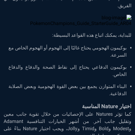
الفريق.
للبداية، يمكنك اتباع هذه القواعد البسيطة:
بوكيمون الهجومي يحتاج غالبًا إلى الهجوم أو الهجوم الخاص مع
السرعة.
بوكيمون الدفاعي يحتاج إلى نقاط الصحة والدفاع والدفاع
الخاص.
البناء المتوازن يجمع بين بعض القوة الهجومية وبعض الصلابة
الدفاعية.
اختيار Nature المناسبة
كما تؤثر Natures على الإحصائيات من خلال تقوية جانب معين
وتقليل جانب آخر. من أشهر الخيارات التنافسية Adamant
وModest وBold وTimid وJolly، ويجب اختيار Nature بناءً على