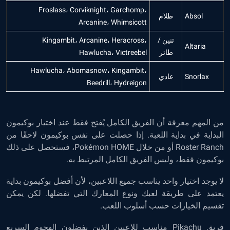
Froslass، Corviknight، Garchomp،
Absol
ظلام
Arcanine، Whimsicott
تنين /
Kingambit، Arcanine، Heracross،
Altaria
طائر
Hawlucha، Victreebel
Hawlucha، Abomasnow، Kingambit،
Snorlax
عادي
Beedrill، Hydreigon
من المهم معرفة أن الفريق الكامل يُفتح فقط عند اختيار بوكيمون
البداية في بداية اللعبة. إذا حصلت على نفس بوكيمون لاحقًا من
Roster Ranch أو من خلال Pokémon HOME، فستحصل على ذلك
بوكيمون فقط، وليس الفريق الكامل المرتبط به.
لا يوجد اختيار واحد يناسب جميع اللاعبين، لأن أفضل بوكيمون بداية
يعتمد على طريقة لعبك ونوع المعارك التي تفضلها. لكن يمكن
تقسيم الخيارات حسب أسلوب اللعب.
فريق Pikachu مناسب للاعبين الذين يفضلون الهجوم السريع