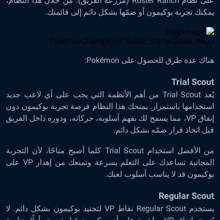
على نظام Roster Ranch (مزرعة الفريق). من خلال هذا النظام،
يمكنك تجربة بوكيمون أو ضمّها بشكل دائم إلى قائمتك.
هناك عدة طرق للحصول على Pokémon:
Trial Scout
يُعد Trial Scout من أهم الأنظمة التي يجب على أي لاعب جديد
استخدامها باستمرار. يمنحك هذا النظام فرصة تجربة بوكيمون دون
إنفاق VP، مما يسمح لك بفهم أسلوبه، حركاته، ودوره داخل الفريق
قبل اتخاذ قرار ضمّه بشكل دائم.
من الأفضل استخدام Trial Scout كلما أصبح متاحًا، لأن التجربة
المجانية تساعدك على التعلم بسرعة وتمنعك من إهدار VP على
بوكيمون قد لا يناسب أسلوب لعبك.
Regular Scout
يستخدم Regular Scout نقاط VP لتجنيد بوكيمون بشكل دائم. لا