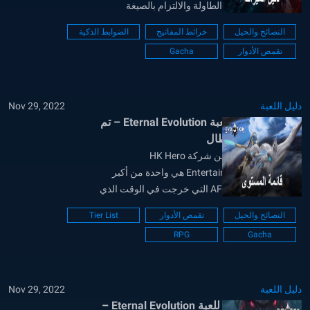
الأشياء الجديدة على الطاولة والالتزام بالصيغة
المجربة والحقيقية لهذا النوع ، إلا أنها لا تزال تجربة
النصائح والحيل
خرائط المفاتيح
الضوابط الذكية
ممتعة للغاية ، لا سيما أنها تتميز بإعدادات رائعة ،
تقمص الأدوار
Gacha
والتي يتم التعبير عنها بقطع- حافة...
دليل اللعبة
Nov 29, 2022
قائمة المستوى للعبة Eternal Evolution – تم
تصنيف أفضل الأبطال
Eternal Evolution من شركة HK Hero
Entertainment Co. ،Limited هي واحدة من أكبر
أنواع ألعاب AFK / IDLE التي خرجت في الوقت الذي
نودع فيه تقريبًا حتى عام 2022. مستوحاة من موضوع
النصائح والحيل
تقمص الأدوار
Tier List
الخيال السيبراني ، فإن Eternal Evolution لديها كل ما
RPG
Gacha
قد يرغب به اللاعب العادي أو يطمح إليه في...
دليل اللعبة
Nov 29, 2022
دليل إعادة التدوير للعبة Eternal Evolution –