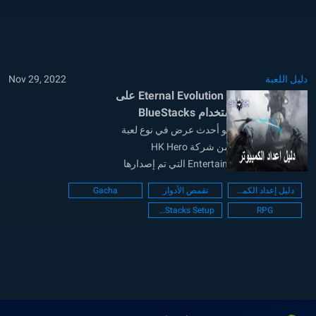
Google Play. نظرًا...
دليل اللعبة
Nov 29, 2022
كيفية تثبيت ولعب Eternal Evolution على
جهاز الكمبيوتر باستخدام BlueStacks
Eternal Evolution هو أحدث عرض في نوع لعبة
تقمص الأدوار IDLE من شركة HK Hero
Entertainment Co. ، Limited التي تم إصدارها
مؤخرًا عالميًا لجميع المناطق الرئيسية. بعد اختباره
دليل إعداد الكمبيوتر
تقمص الأدوار
Gacha
بشدة في عدة بيئات تجريبية مغلقة ومفتوحة ، شعر
BlueStacks Setup
RPG
المطورون أخيرًا أن اللعبة في حالة مستقرة ليتم
إصدارها عالميًا. يتوفر Eternal...