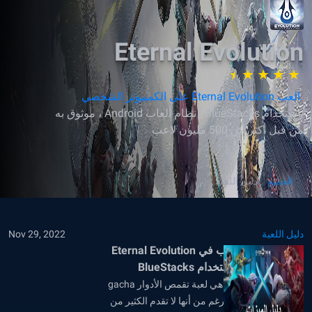
Eternal Evolution
العب Eternal Evolution على الكمبيوتر الشخصي
باستخدام BlueStacks - نظام ألعاب Android ، موثوق به
من قبل أكثر من 500 مليون لاعب
الجميع
دليل اللعبة
دليل اللعبة
Nov 29, 2022
كيفية تحسين اللعب في Eternal Evolution
على الكمبيوتر باستخدام BlueStacks
Eternal Revolution هي لعبة تقمص الأدوار gacha
الرائعة التي ، على الرغم من أنها لا تقدم الكثير من