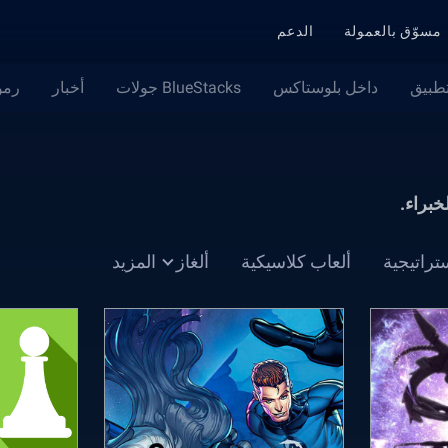
مسوّق بالعمولة
الدعم
تطبيق
داخل بلوستاكس
BlueStacks جولات
أخبار
رمو
خبراء.
تراتيجية
ألعاب كلاسيكية
ألغاز
المزيد