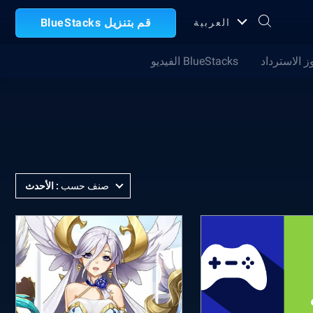
قم بتنزيل BlueStacks
العربية
ز الاسترداد
BlueStacks الفيديو
صنف حسب
:
الأحدث