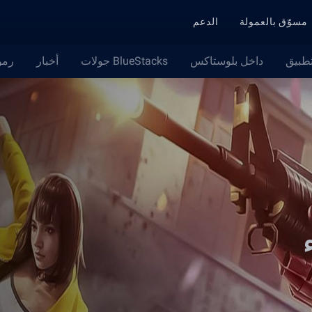
مسوّق بالعمولة
الدعم
تطبيق
داخل بلوستاكس
BlueStacks جولات
أخبار
رمو