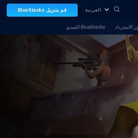
قم بتنزيل BlueStacks
العربية
ز الاسترداد
BlueStacks الفيديو