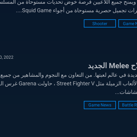
Netflix. يبدأ هذا الحدث المميز في 14 يوليو، ويمنح جميع اللاعبين فرصة خوض تحديات مستوحاة من الم
ل حصرية مستوحاة من أجواء Squid Game....
Shooter
Game 
0, 2022
إدخال آليات جديدة في عالم لعبتها. من التعاون مع النجوم والمشاهير من جميع
التخصصات مثل Cristiano Ronaldo وثقافة البوب إلى الألعاب الزميلة مثل hter V
Game News
Battle 