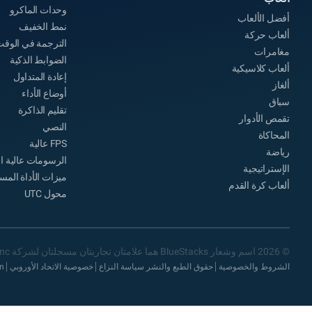
وحدات الماكرو
أفضل الألعاب
نمط الخفيف
ألعاب حركة
الترجمة في الوقت
مغامرات
الضوابط الذكية
ألعاب كلاسيكية
إعادة المتداول
ألغاز
أوضاع الأداء
سباق
تقليم الذاكرة
تقمص الأدوار
النصي
المحاكاة
FPS عالية
رياضة
الرسومات عالية ا
الإستراتيجية
ميزات الأداة المس
ألعاب كرة القدم
محول UTC
© 2026 اسم وشعار BlueStacks هما علامتان تجاريتان مسجلتان لشركة now.gg, inc
الشروط والخصوصية
حقوق الطبع والنشر سياسة النزاع
خصوصية الاتحاد الأوروبي
on