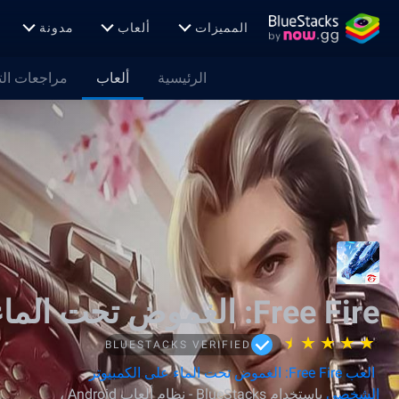
المميزات
ألعاب
مدونة
الرئيسية
ألعاب
مراجعات ال
Free Fire: الغموض تحت الماء
BLUESTACKS VERIFIED
العب Free Fire: الغموض تحت الماء على الكمبيوتر
الشخصي
باستخدام BlueStacks - نظام ألعاب Android ،