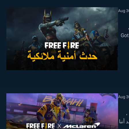
Aug 3
ملائكية المحدودة الوقت. Got a wish?
Aug 3
McL. ومع ذلك ،
أننا