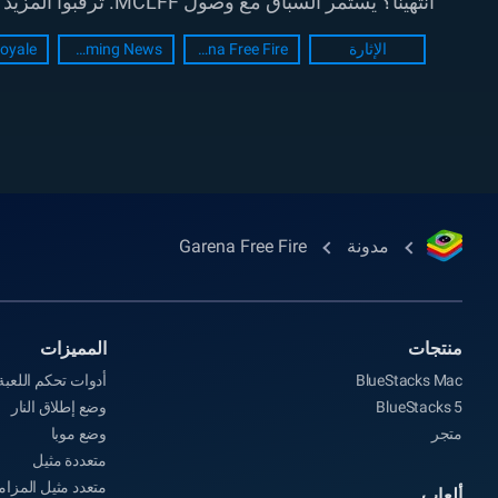
انتهينا؟ يستمر السباق مع وصول MCLFF. ترقبوا المزيد من التفاصيل في الأيام...
الإثارة
Garena Free Fire
Gaming News
Royale
مدونة
Garena Free Fire
منتجات
المميزات
BlueStacks Mac
أدوات تحكم اللعبة
BlueStacks 5
وضع إطلاق النار
متجر
وضع موبا
متعددة مثيل
متعدد مثيل المزام
ألعاب