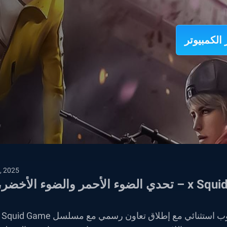
, 2025
تعاون Free Fire: الذكرى الثامنة! x Squid Game – تحدي الضوء الأحمر والضوء الأخضر
تستعد Free Fire للاحتفال بالذكرى السنوية الثامنة بأسلوب استثنائي مع إطلاق تعاون رسمي مع مسلسل Squid Game