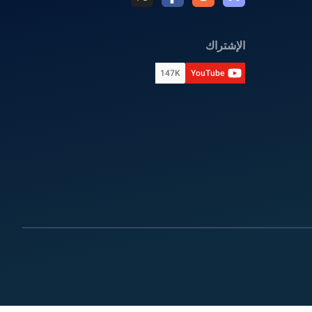
الإشتراك
147K
YouTube