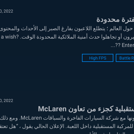
0, 2022
لايين حول العالم ؛ يتطلع اللاعبون بفارغ الصبر إلى الأحداث والمحتوى
الجديد. مع حدث تعاون McLaren هذا الشهر ، نسي الكثيرون أو تجاهلوا حدث أمنية ال
?️? Ente
High FPS
Battle 
0, 2022
أعلن عنوان Garena في لعبة Free Fire بالفعل عن تعاونها مع شركة السيارات الفاخرة والسباقات aren
ركبة المستقبلية داخل اللعبة. الإعلان الحالي يقول ، “هل تعتقد 