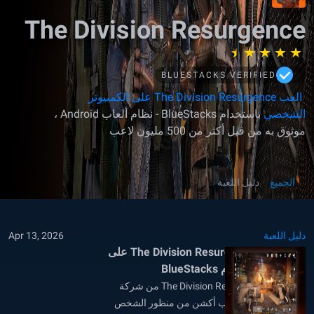
The Division Resurgence
BLUESTACKS VERIFIED
العب The Division Resurgence على الكمبيوتر
الشخصي
باستخدام BlueStacks - نظام ألعاب Android ،
موثوق به من قبل أكثر من 500 مليون لاعب
الجميع
دليل اللعبة
دليل اللعبة
Apr 13, 2026
كيفية لعب The Division Resurgence على
الكمبيوتر باستخدام BlueStacks
تقدّم لعبة The Division Resurgence من شركة
Ubisoft تجربة تصويب أكشن من منظور الشخص