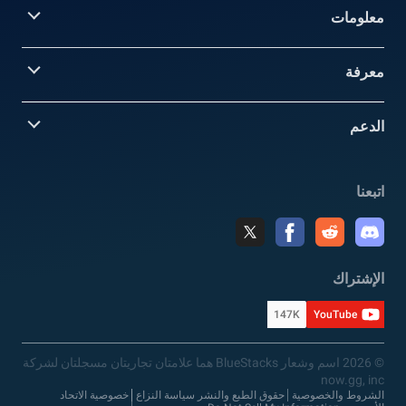
معلومات‎
معرفة
الدعم
اتبعنا
الإشتراك
147K
YouTube
© 2026 اسم وشعار BlueStacks هما علامتان تجاريتان مسجلتان لشركة
now.gg, inc
الشروط والخصوصية
حقوق الطبع والنشر سياسة النزاع
خصوصية الاتحاد