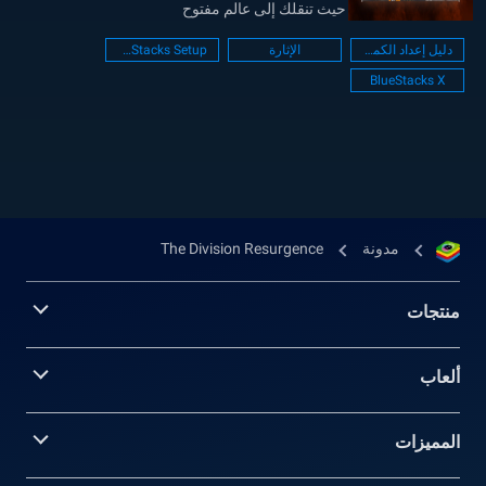
الثالث على الهواتف، حيث تنقلك إلى عالم مفتوح
مذهل تدور أحداثه في مدينة نيويورك بعد أزمة كبرى.
دليل إعداد الكمبيوتر
الإثارة
BlueStacks Setup
تجمع اللعبة بين نمطي PvP وPvE، بما في ذلك منطقة
BlueStacks X
Dark Zone المكثفة ووضع السيطرة التنافسي، كما
توفّر عناصر...
مدونة
The Division Resurgence
منتجات
ألعاب
المميزات