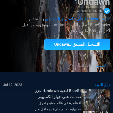
Undawn
COMING SOON
العب Undawn على الكمبيوتر الشخصي
باستخدام
BlueStacks - نظام ألعاب Android ، موثوق به من قبل
أكثر من 500 مليون لاعب
التسجيل المسبق لـUndawn
الجميع
دليل اللعبة
دليل اللعبة
Jul 12, 2023
دليل تحسين BlueStacks للعبة Undawn: عزز
تجربة الألعاب الخاصة بك على جهاز الكمبيوتر
Undawn هي لعبة بقاء غامرة في عالم مفتوح تغرق
اللاعبين في عالم ما بعد نهاية العالم مليء بجحافل من