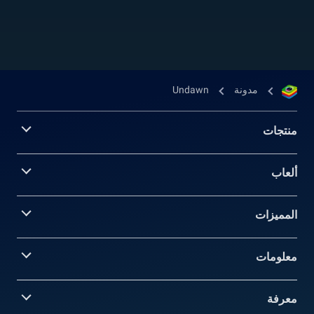
عناصر لاعب ضد لاعب...
مدونة
Undawn
منتجات
ألعاب
المميزات
معلومات‎
معرفة