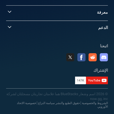
معرفة
الدعم
اتبعنا
الإشتراك
147K
YouTube
© 2026 اسم وشعار BlueStacks هما علامتان تجاريتان مسجلتان لشركة
now.gg, inc
الشروط والخصوصية
حقوق الطبع والنشر سياسة النزاع
خصوصية الاتحاد
الأوروبي