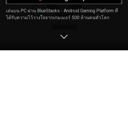
เล่นบน PC ผ่าน BlueStacks - Android Gaming Platform ที่
ได้รับความไว้วางใจจากเกมเมอร์ 500 ล้านคนทั่วโลก