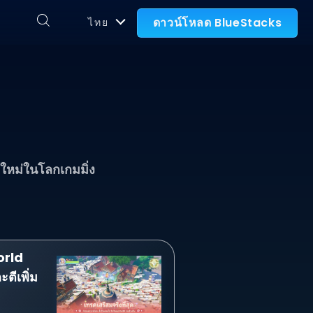
ดาวน์โหลด BlueStacks
ไทย
์ใหม่ในโลกเกมมิ่ง
orld
ตีเพิ่ม