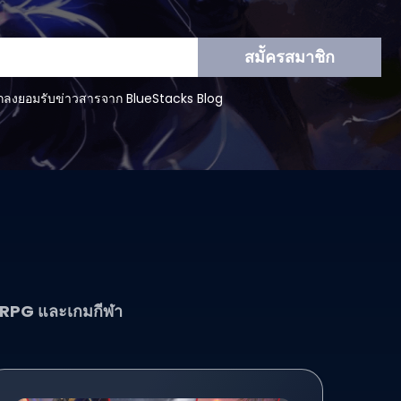
สมััครสมาชิก
กลงยอมรับข่าวสารจาก BlueStacks Blog
์ RPG และเกมกีฬา