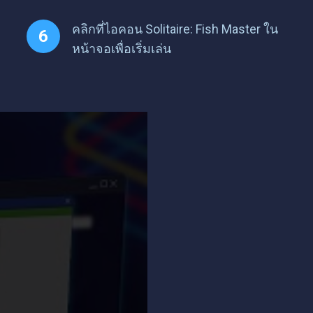
คลิกที่ไอคอน Solitaire: Fish Master ใน
หน้าจอเพื่อเริ่มเล่น