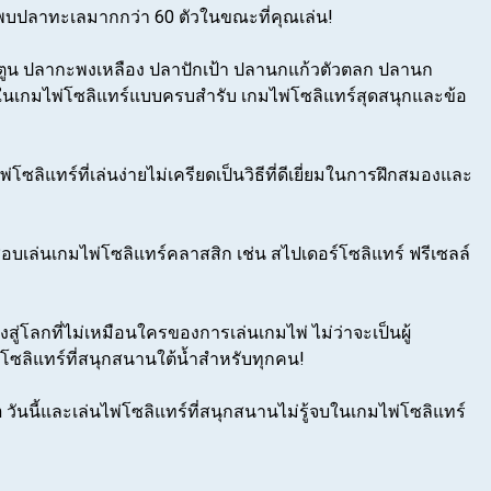
นพบปลาทะเลมากกว่า 60 ตัวในขณะที่คุณเล่น!
าร์ตูน ปลากะพงเหลือง ปลาปักเป้า ปลานกแก้วตัวตลก ปลานก
ในเกมไพ่โซลิแทร์แบบครบสำรับ เกมไพ่โซลิแทร์สุดสนุกและข้อ
่โซลิแทร์ที่เล่นง่ายไม่เครียดเป็นวิธีที่ดีเยี่ยมในการฝึกสมองและ
เล่นเกมไพ่โซลิแทร์คลาสสิก เช่น สไปเดอร์โซลิแทร์ ฟรีเซลล์
สู่โลกที่ไม่เหมือนใครของการเล่นเกมไพ่ ไม่ว่าจะเป็นผู้
พ่โซลิแทร์ที่สนุกสนานใต้น้ำสำหรับทุกคน!
วันนี้และเล่นไพ่โซลิแทร์ที่สนุกสนานไม่รู้จบในเกมไพ่โซลิแทร์