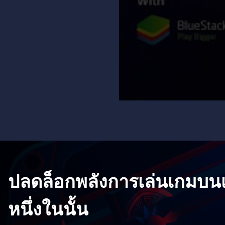
ปลดล็อกพลังการเล่นเกมบนเ
หนึ่งในนั้น