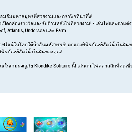
อมธีมมหาสมุทรที่สวยงามและกราฟิกที่น่าทึ่ง!
ปิดกล่องรางวัลและรับด้านหลังไพ่ที่สวยงาม! • เล่นไพ่และตกแต่ง
eef, Atlantis, Undersea และ Farm
ฟไลน์ในโลกใต้น้ำอันมหัศจรรย์! ตกแต่งพิพิธภัณฑ์สัตว์น้ำในฝันข
็นพิพิธภัณฑ์สัตว์น้ำในฝันของคุณ!
กมผจญภัย Klondike Solitaire นี้! เล่นเกมไพ่คลาสสิกที่คุณชื่นช