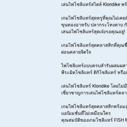
เล่นไพ่โซลิแทร์สไตล์ Klondike 
เกมไพ่โซลิแทร์สุดหรูที่คุณไม่เ
ขุนทองอาหรับ ปลากระโทงดาบ กัป
เสนอไพ่โซลิแทร์สุดเจ๋งรอคุณอยู่!
เกมไพ่โซลิแทร์สุดคลาสสิกที่คุณชื่
ผ่อนคลายจิตใจ
ไพ่โซลิแทร์แบบครบสำรับผสมผสานก
พีระมิดโซลิแทร์ ติกิโซลิแทร์ หรื
เล่นไพ่โซลิแทร์ Klondike โดยไม่ม
เชี่ยวชาญการเล่นไพ่โซลิแทร์คลาสส
เกมไพ่โซลิแทร์สุดคลาสสิกพร้อมลู
แอนิเมชั่นที่ไม่เหมือนใคร
คุณสมบัติของเกมโซลิแทร์ FISH