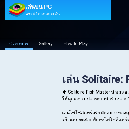
เล่นบน PC
ดาวน์โหลดและเล่น
Overview
Gallery
How to Play
เล่น Solitaire
🐠 Solitaire Fish Master นำเสนอ
ให้คุณสะสมปลาทะเลน่ารักหลายสิบ
เล่นไพ่โซลิแทร์จริง ฝึกสมองของ
จริงและทดสอบทักษะไพ่โซลิแทร์ขอ