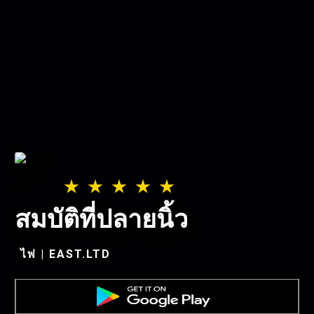
สมบัติที่ปลายนิ้ว
ไพ่ | EAST.LTD