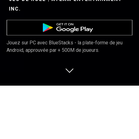
INC.
Jouez sur PC avec BlueStacks - la plate-forme de jeu
Android, approuvée par + 500M de joueurs.