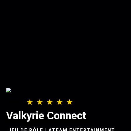
Valkyrie Connect
JEU DE RÔLE | ATEAM ENTERTAINMENT