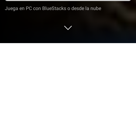
Juega en PC con BlueStacks o desde la nube
Juega a GUNSHIP BATTLE: Helicopter
3D en PC o Mac
De los innovadores y creadores de JOYCITY Corp.,
GUNSHIP BATTLE: Helicopter 3D es otra divertida
adición al mundo de los juegos de Acción. Ve más
allá de la pantalla de tu móvil y juégalo más grande y
mejor en tu PC o Mac. Una experiencia inmersiva te
espera.