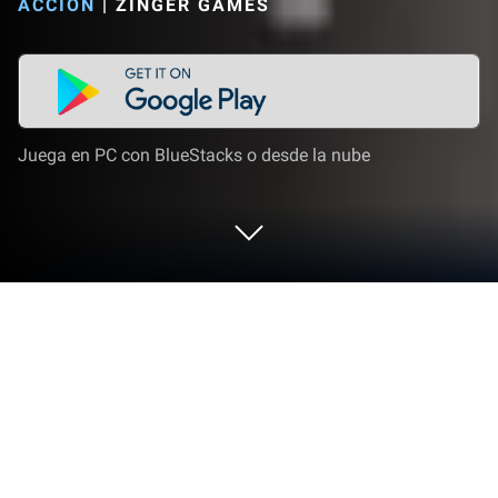
ACCIÓN
|
ZINGER GAMES
Juega en PC con BlueStacks o desde la nube
Juega a Treasure Horror Mobile Game
3D en PC o Mac
Adéntrate en el mundo de Treasure Horror Mobile
Game 3D, un emocionante juego de Acción creado