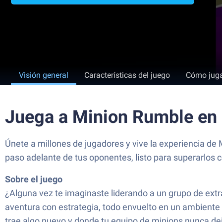
Visión general
Características del juego
Cómo jug
Juega a Minion Rumble en
Únete a millones de jugadores y vive la experiencia 
paso adelante de tus oponentes, listo para superarlos 
Sobre el juego
¿Alguna vez te imaginaste liderando a un grupo de ext
aventura con estrategia, todo envuelto en un ambiente 
trae algo nuevo y donde tu equipo de minions nunca de