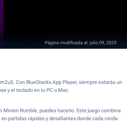
Página modificada el
:
julio 09, 2025
Com2uS. Con BlueStacks App Player, siempre estarás un
se y el teclado en tu PC o Mac.
En Minion Rumble, puedes hacerlo. Este juego combina
e en partidas rápidas y desafiantes donde cada ronda