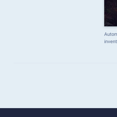
Autom
inven