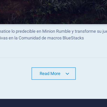
atice lo predecible en Minion Rumble y transforme su 
tivas en la Comunidad de macros BlueStacks
Read More