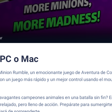
ar
 PC o Mac
de Minion Rumble, un emocionante juego de Aventura de 
con un juego más rápido y un mejor control usando el mou
ravagantes campeones animales en una batalla sin fin? 
relajado, pero lleno de acción. Prepárate para sumergirt
jará de sorprenderte.