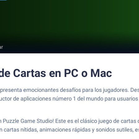
ar
 de Cartas en PC o Mac
 y presenta emocionantes desafíos para los jugadores. De
oductor de aplicaciones número 1 del mundo para usuarios
n Puzzle Game Studio! Este es el clásico juego de cartas
n cartas nítidas, animaciones rápidas y sonidos sutiles, e