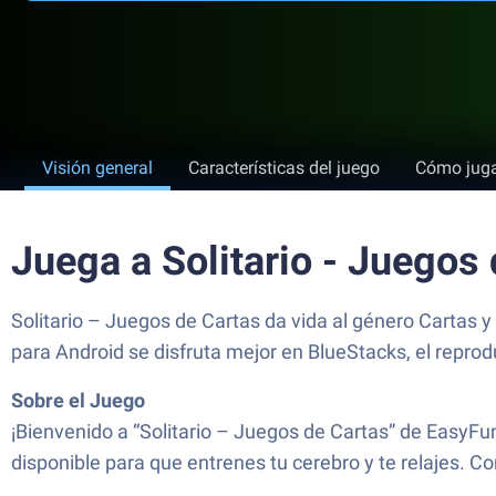
Visión general
Características del juego
Cómo jug
Juega a Solitario - Juegos
Solitario – Juegos de Cartas da vida al género Cartas
para Android se disfruta mejor en BlueStacks, el repr
Sobre el Juego
¡Bienvenido a “Solitario – Juegos de Cartas” de EasyFu
disponible para que entrenes tu cerebro y te relajes. Co