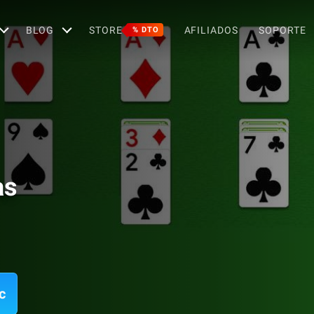
BLOG
STORE
AFILIADOS
SOPORTE
% DTO
as
c