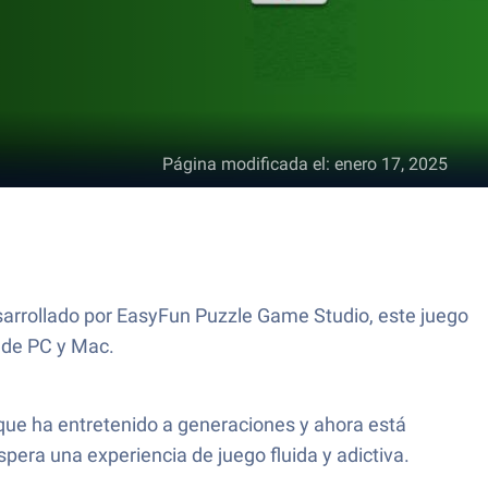
Página modificada el
:
enero 17, 2025
sarrollado por EasyFun Puzzle Game Studio, este juego
 de PC y Mac.
 que ha entretenido a generaciones y ahora está
spera una experiencia de juego fluida y adictiva.