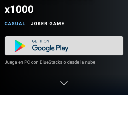
x1000
CASUAL
|
JOKER GAME
Juega en PC con BlueStacks o desde la nube
Juega a Cross Road - Cross x1000 en
PC o Mac