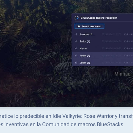
tice lo predecible en Idle Valkyrie: Rose Warrior y tra
s inventivas en la Comunidad de macros BlueStacks