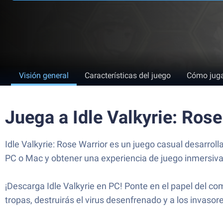
Visión general
Características del juego
Cómo jug
Juega a Idle Valkyrie: Ros
Idle Valkyrie: Rose Warrior es un juego casual desarrol
PC o Mac y obtener una experiencia de juego inmersiva
¡Descarga Idle Valkyrie en PC! Ponte en el papel del co
tropas, destruirás el virus desenfrenado y a los invas