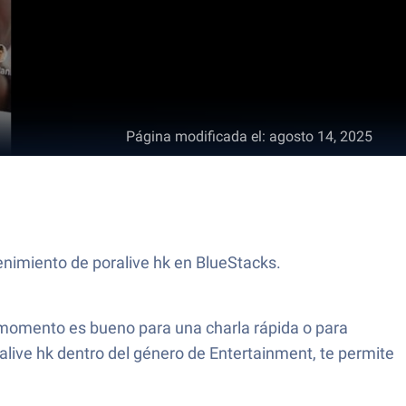
Página modificada el
:
agosto 14, 2025
enimiento de poralive hk en BlueStacks.
momento es bueno para una charla rápida o para
ralive hk dentro del género de Entertainment, te permite