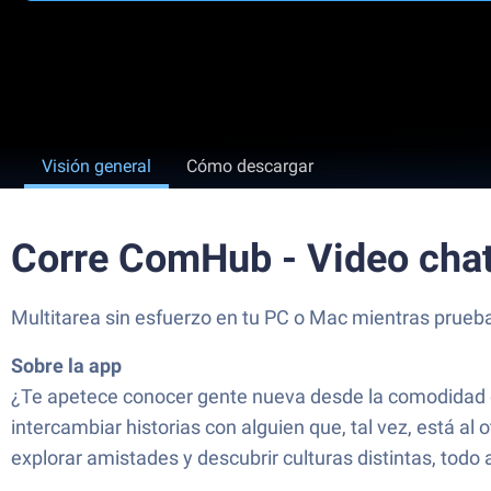
Visión general
Cómo descargar
Corre ComHub - Video chat
Multitarea sin esfuerzo en tu PC o Mac mientras prueb
Sobre la app
¿Te apetece conocer gente nueva desde la comodidad d
intercambiar historias con alguien que, tal vez, está al
explorar amistades y descubrir culturas distintas, todo 