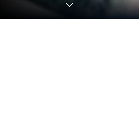
Corre Medir el área GPS
GLandMeasure en PC o Mac
¿Por qué limitarte a la pequeña pantalla de tu
teléfono? Ejecuta Medir el área GPS GLandMeasure,
una aplicación de Maps Tools Utilities Team, y
disfrútala mejor en tu PC o Mac con BlueStacks, el
emulador de Android número 1 del mundo.
Sobre la App
Medir el área GPS GLandMeasure es tu aliado para
medir áreas y distancias con precisión desde tu