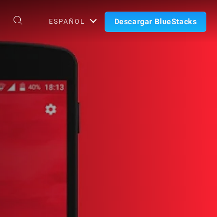
Descargar BlueStacks
ESPAÑOL