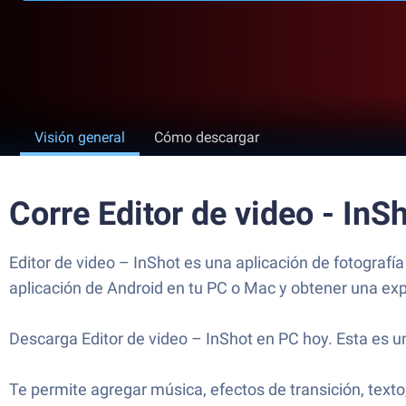
Visión general
Cómo descargar
Corre Editor de video - In
Editor de video – InShot es una aplicación de fotografía
aplicación de Android en tu PC o Mac y obtener una exp
Descarga Editor de video – InShot en PC hoy. Esta es u
Te permite agregar música, efectos de transición, text