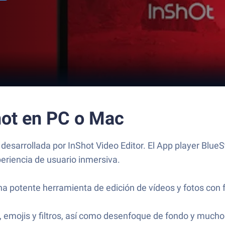
Shot en PC o Mac
 desarrollada por InShot Video Editor. El App player Blue
eriencia de usuario inmersiva.
na potente herramienta de edición de vídeos y fotos con 
o, emojis y filtros, así como desenfoque de fondo y much