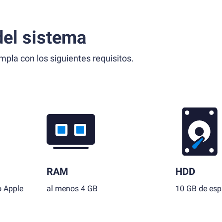
el sistema
la con los siguientes requisitos.
RAM
HDD
o Apple
al menos 4 GB
10 GB de espa