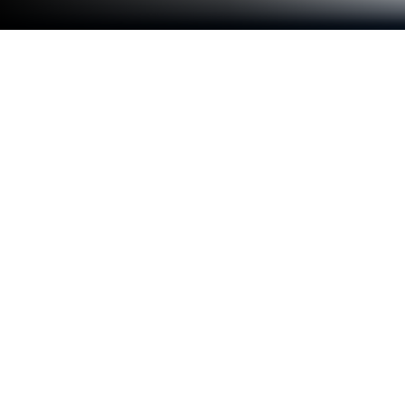
Corre Lector de documentos: PDF,
PPT en PC o Mac
¿Qué es mejor que usar Lector de documentos: PDF,
PPT de United Developers Infotech? Pruébala en
una pantalla grande, en tu PC o Mac, con BlueStacks
y nota la diferencia.
Sobre la app
Lector de documentos: PDF, PPT es esa
herramienta todoterreno que hace que abrir y
organizar tus archivos en el móvil sea
sorprendentemente sencillo. Olvida el estrés de