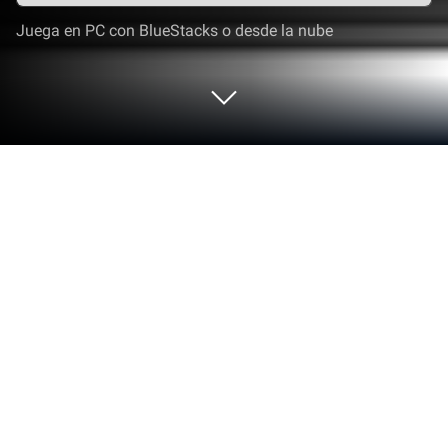
Juega en PC con BlueStacks o desde la nube
Corre Safe Notes - Official app en PC
o Mac
¿Por qué limitarte a la pequeña pantalla de tu
teléfono? Ejecuta Safe Notes – Official app, una
aplicación de Notepad, y disfrútala mejor en tu PC o
Mac con BlueStacks, el emulador de Android
número 1 del mundo.