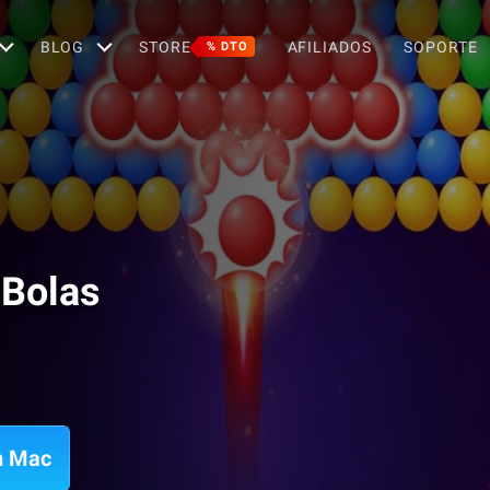
BLOG
STORE
AFILIADOS
SOPORTE
% DTO
 Bolas
n Mac