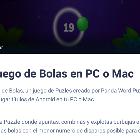
ar
uego de Bolas en PC o Mac
de Bolas, un juego de Puzles creado por Panda Word Puzz
ugar títulos de Android en tu PC o Mac.
e Puzzle donde apuntas, combinas y explotas burbujas en 
s las bolas con el menor número de disparos posible para