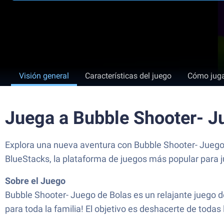
Visión general
Características del juego
Cómo jug
Juega a Bubble Shooter- J
Explora una nueva aventura con Bubble Shooter- Juego 
BlueStacks, la plataforma de juegos más popular para j
Sobre el Juego
Bubble Shooter- Juego de Bolas es un relajante juego d
para toda la familia! El objetivo es deshacerte de toda