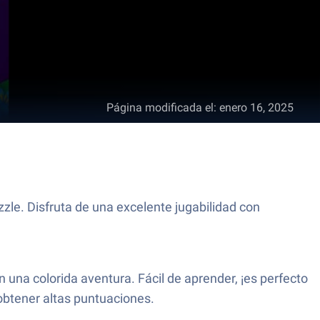
Página modificada el
:
enero 16, 2025
le. Disfruta de una excelente jugabilidad con
una colorida aventura. Fácil de aprender, ¡es perfecto
 obtener altas puntuaciones.