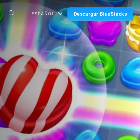
Descargar BlueStacks
ESPAÑOL