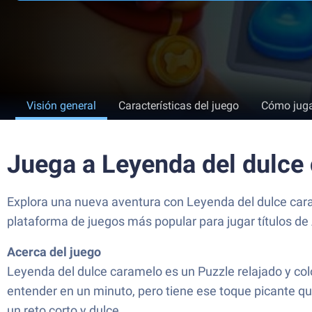
Visión general
Características del juego
Cómo jug
Juega a Leyenda del dulce
Explora una nueva aventura con Leyenda del dulce caram
plataforma de juegos más popular para jugar títulos de
Acerca del juego
Leyenda del dulce caramelo es un Puzzle relajado y col
entender en un minuto, pero tiene ese toque picante que
un reto corto y dulce.