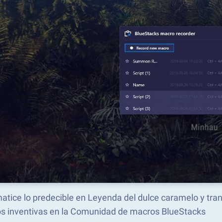
atice lo predecible en Leyenda del dulce caramelo y tr
s inventivas en la Comunidad de macros BlueStacks