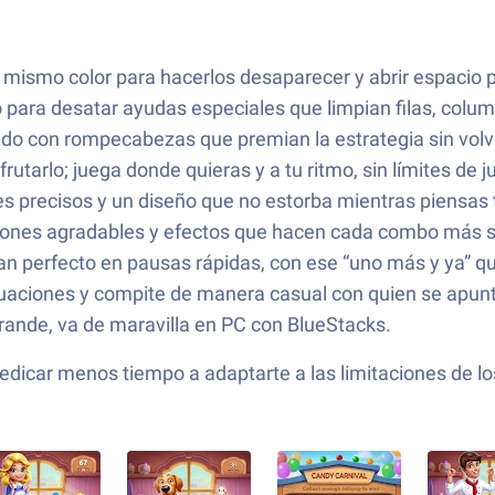
 mismo color para hacerlos desaparecer y abrir espacio 
o para desatar ayudas especiales que limpian filas, col
ndo con rompecabezas que premian la estrategia sin volve
rutarlo; juega donde quieras y a tu ritmo, sin límites de j
ques precisos y un diseño que no estorba mientras piensas
ciones agradables y efectos que hacen cada combo más sa
ajan perfecto en pausas rápidas, con ese “uno más y ya” 
aciones y compite de manera casual con quien se apunt
grande, va de maravilla en PC con BlueStacks.
edicar menos tiempo a adaptarte a las limitaciones de lo