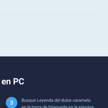
 en PC
Busque Leyenda del dulce caramelo
en la barra de búsqueda en la esquina