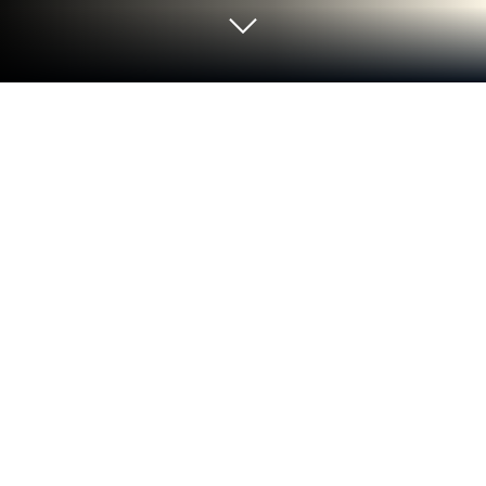
Juega a That's My Seat - Logic Puzzle
en PC o Mac
Únete a millones de jugadores y vive la experiencia
de That’s My Seat – Logic Puzzle, un emocionante
juego de Puzles de Rooftop Game. Con BlueStacks
App Player, siempre estarás un paso adelante de tus
oponentes, listo para superarlos con un juego más
rápido y un mejor control usando el mouse y el
teclado en tu PC o Mac.
Acerca del juego