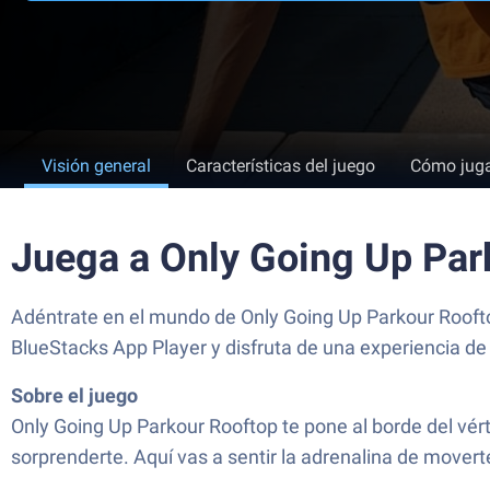
Visión general
Características del juego
Cómo jug
Juega a Only Going Up Par
Adéntrate en el mundo de Only Going Up Parkour Rooft
BlueStacks App Player y disfruta de una experiencia de
Sobre el juego
Only Going Up Parkour Rooftop te pone al borde del vért
sorprenderte. Aquí vas a sentir la adrenalina de movert