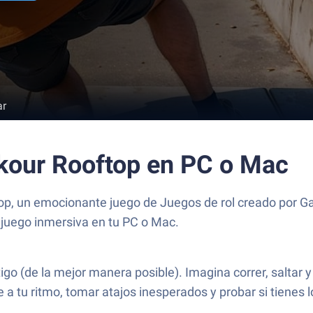
ar
kour Rooftop en PC o Mac
op, un emocionante juego de Juegos de rol creado por G
 juego inmersiva en tu PC o Mac.
igo (de la mejor manera posible). Imagina correr, saltar 
e a tu ritmo, tomar atajos inesperados y probar si tienes 