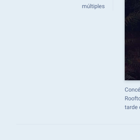
múltiples
Concén
Rooft
tarde 