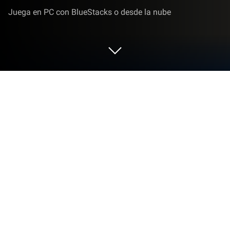
Juega en PC con BlueStacks o desde la nube
Juega a Panilla Saga - Epic Adventure
en PC o Mac
Panilla Saga – Epic Adventure es un juego de rol
desarrollado por Ujoy Games. El App player
BlueStacks es la mejor plataforma para jugar este
juego de Android en tu PC o Mac y obtener una
experiencia de juego inmersiva.