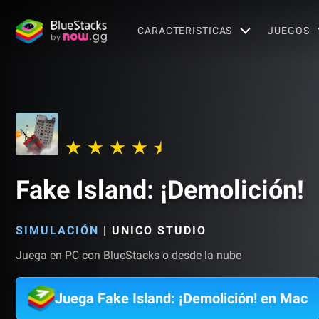
CARACTERISTICAS
JUEGOS
​​Fake Island: ¡Demolición!
SIMULACIÓN
|
UNICO STUDIO
Juega en PC con BlueStacks o desde la nube
Juega ​​Fake Island: ¡Demolición! en Mac