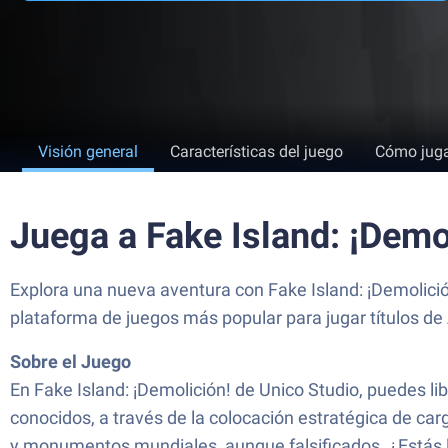
Visión general
Características del juego
Cómo jug
Juega a ​​Fake Island: ¡Dem
Explora una nueva aventura con ​​Fake Island: ¡Demolici
plataforma de juegos más popular para jugar títulos de
Sobre el Juego
En ​​Fake Island: ¡Demolición! de Unico Studio, puedes li
conocidos, a través de la colocación estratégica de car
y monumentos mundiales, aunque falsificados. ¿Estás li