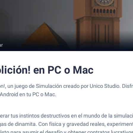
ar
olición! en PC o Mac
ón!, un juego de Simulación creado por Unico Studio. Disf
 Android en tu PC o Mac.
berar tus instintos destructivos en el mundo de la simulac
gas de dinamita. Con física y gravedad reales, experiment
sto para asumir el desafío y obtener contratos lucrativo