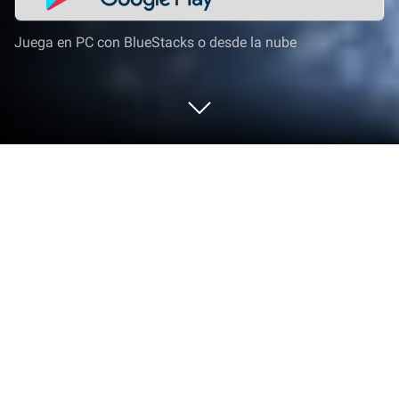
Juega en PC con BlueStacks o desde la nube
Juega a Just a Prank Bro! en PC o
Mac
Lleva tu mejor nivel a Just a Prank Bro!, la sensación
de juegos de Simulación creada por BoomBit
Games. Mejora tu experiencia de juego con
controles precisos, gráficos de alta FPS y funciones
de primer nivel en tu PC o Mac con BlueStacks.