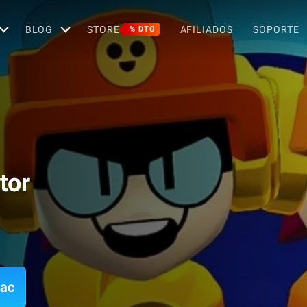
BLOG
STORE
AFILIADOS
SOPORTE
% DTO
tor
Mac