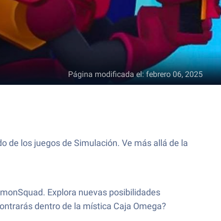
Página modificada el
:
febrero 06, 2025
 de los juegos de Simulación. Ve más allá de la
LemonSquad. Explora nuevas posibilidades
ontrarás dentro de la mística Caja Omega?