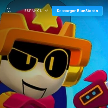
Descargar BlueStacks
ESPAÑOL