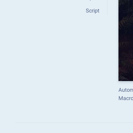
Script
Autom
Macro