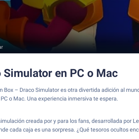
ar
 Simulator en PC o Mac
ox – Draco Simulator es otra divertida adición al mundo
u PC o Mac. Una experiencia inmersiva te espera.
imulación creada por y para los fans, desarrollada por 
e cada caja es una sorpresa. ¿Qué tesoros ocultos enc