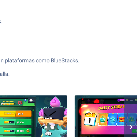
.
 en plataformas como BlueStacks.
lla.