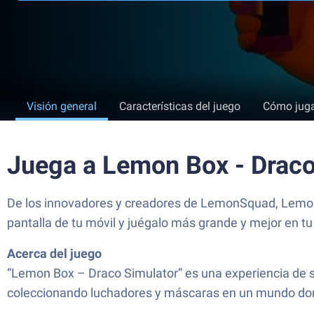
Visión general
Características del juego
Cómo jug
Juega a Lemon Box - Draco
De los innovadores y creadores de LemonSquad, Lemon B
pantalla de tu móvil y juégalo más grande y mejor en t
Acerca del juego
“Lemon Box – Draco Simulator” es una experiencia de s
coleccionando luchadores y máscaras en un mundo dond