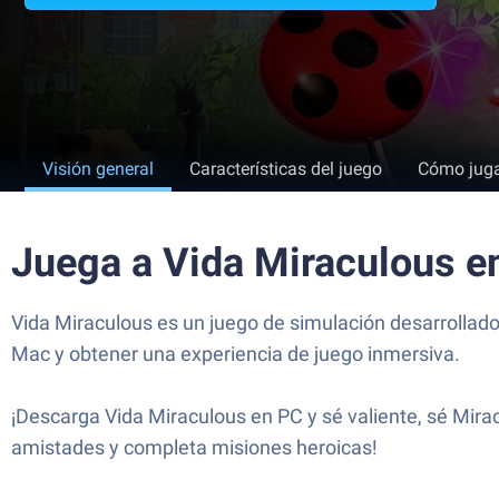
Visión general
Características del juego
Cómo jug
Juega a Vida Miraculous e
Vida Miraculous es un juego de simulación desarrollado
Mac y obtener una experiencia de juego inmersiva.
¡Descarga Vida Miraculous en PC y sé valiente, sé Mirac
amistades y completa misiones heroicas!