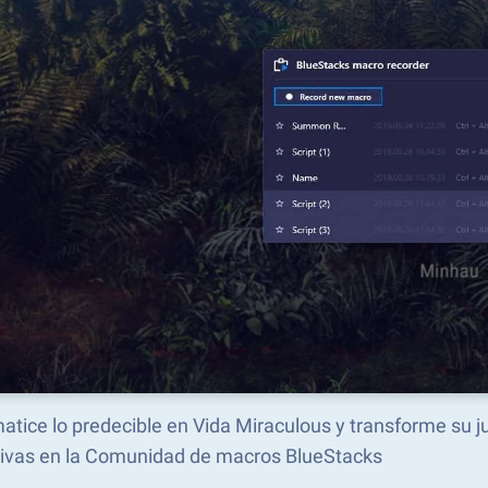
atice lo predecible en Vida Miraculous y transforme su
tivas en la Comunidad de macros BlueStacks