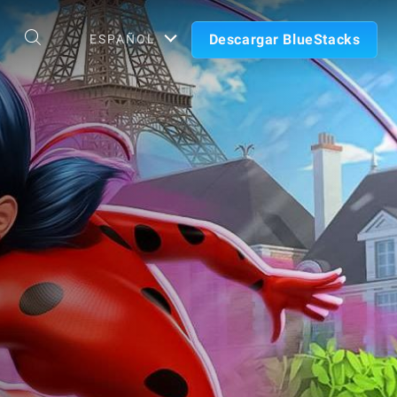
Descargar BlueStacks
ESPAÑOL