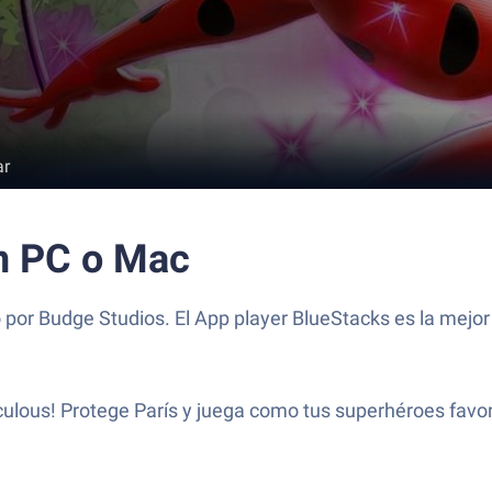
ar
n PC o Mac
 por Budge Studios. El App player BlueStacks es la mejor
ulous! Protege París y juega como tus superhéroes favori