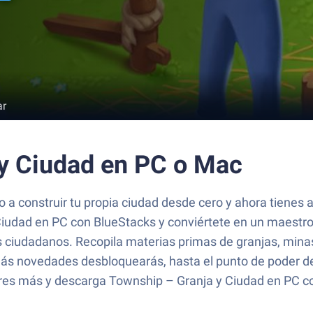
ar
 y Ciudad en PC o Mac
 a construir tu propia ciudad desde cero y ahora tienes a
Ciudad en PC con BlueStacks y conviértete en un maestro 
us ciudadanos. Recopila materias primas de granjas, mina
 más novedades desbloquearás, hasta el punto de poder
res más y descarga Township – Granja y Ciudad en PC c