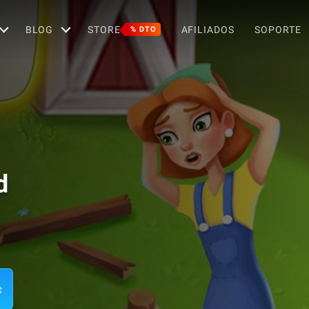
BLOG
STORE
AFILIADOS
SOPORTE
% DTO
d
c