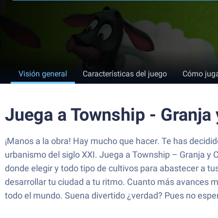
Visión general
Características del juego
Cómo jug
Juega a Township - Granja
¡Manos a la obra! Hay mucho que hacer. Te has decidido
urbanismo del siglo XXI. Juega a Township – Granja y 
donde elegir y todo tipo de cultivos para abastecer a t
desarrollar tu ciudad a tu ritmo. Cuanto más avances
todo el mundo. Suena divertido ¿verdad? Pues no espe