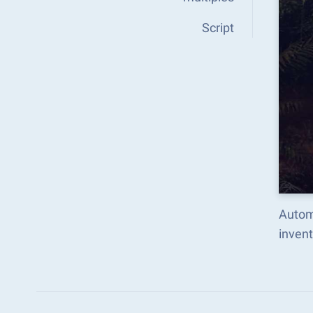
Script
Autom
inven