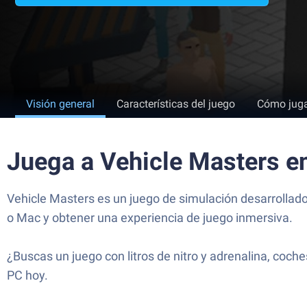
Visión general
Características del juego
Cómo jug
Juega a Vehicle Masters e
Vehicle Masters es un juego de simulación desarrollado
o Mac y obtener una experiencia de juego inmersiva.
¿Buscas un juego con litros de nitro y adrenalina, coc
PC hoy.