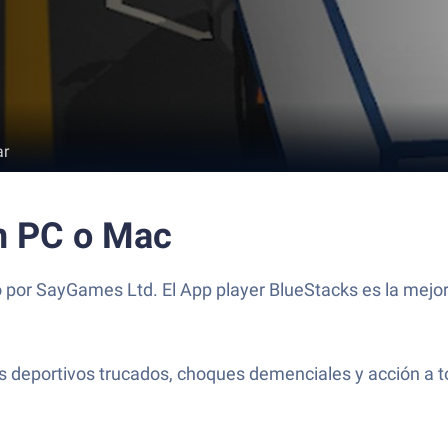
ar
n PC o Mac
 por SayGames Ltd. El App player BlueStacks es la mejor
hes deportivos trucados, choques demenciales y acción a 