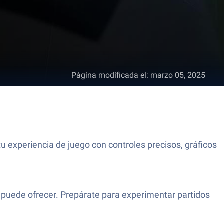
Página modificada el
:
marzo 05, 2025
u experiencia de juego con controles precisos, gráficos
x puede ofrecer. Prepárate para experimentar partidos