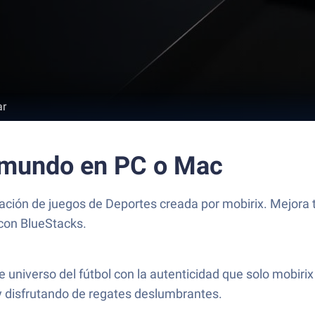
ar
l mundo en PC o Mac
sación de juegos de Deportes creada por mobirix. Mejora t
 con BlueStacks.
universo del fútbol con la autenticidad que solo mobiri
 y disfrutando de regates deslumbrantes.