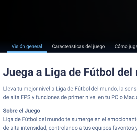
Visión general
Características del juego
Cómo jug
Juega a Liga de Fútbol de
Lleva tu mejor nivel a Liga de Fútbol del mundo, la sen
de alta FPS y funciones de primer nivel en tu PC o Mac
Sobre el Juego
Liga de Fútbol del mundo te sumerge en el emocionante 
de alta intensidad, controlando a tus equipos favoritos