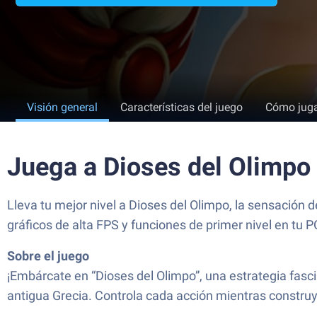
Visión general
Características del juego
Cómo jug
Juega a Dioses del Olimpo
Lleva tu mejor nivel a Dioses del Olimpo, la sensación 
gráficos de alta FPS y funciones de primer nivel en tu 
Sobre el juego
¡Embárcate en “Dioses del Olimpo”, una estrategia fascin
antigua Grecia. Controla cada acción mientras construy