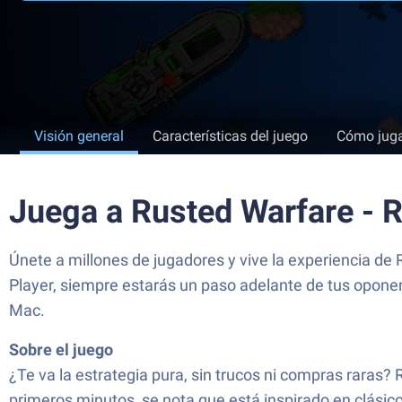
Visión general
Características del juego
Cómo jug
Juega a Rusted Warfare - 
Únete a millones de jugadores y vive la experiencia d
Player, siempre estarás un paso adelante de tus oponen
Mac.
Sobre el juego
¿Te va la estrategia pura, sin trucos ni compras raras?
primeros minutos, se nota que está inspirado en clásic