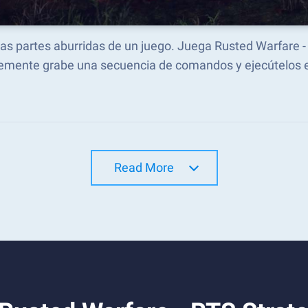
las partes aburridas de un juego. Juega Rusted Warfare 
emente grabe una secuencia de comandos y ejecútelos 
Read More