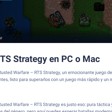
ar
RTS Strategy en PC o Mac
e Rusted Warfare – RTS Strategy, un emocionante juego 
tes, listo para superarlos con un juego más rápido y un m
 Rusted Warfare – RTS Strategy es justo eso: pura táctica
os del género, pero aquí puedes esperar batallas moderna