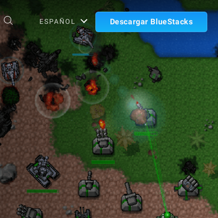
Descargar BlueStacks
ESPAÑOL