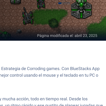
Página modificada el
:
abril 23, 2025
de Estrategia de Corroding games. Con BlueStacks App
ejor control usando el mouse y el teclado en tu PC o
 y mucha acción, todo en tiempo real. Desde los
s, un ritmo rápido y ese gustito de planear jugadas que