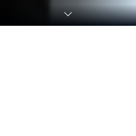
Corre Conector de bluetooth a equipo
en PC o Mac
¿Qué es mejor que usar Conector de bluetooth a
equipo de Furat Apps? Pruébala en una pantalla
grande, en tu PC o Mac, con BlueStacks y nota la
diferencia.
Sobre la app
¿Te peleas siempre con el Bluetooth de tus
dispositivos? Conector de bluetooth a equipo llega