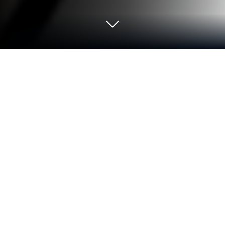
Corre Subtítulos a los vídeos SUBCAP
en PC o Mac
Deja que BlueStacks convierta tu PC, Mac o laptop
en el lugar perfecto para Subtítulos a los vídeos
SUBCAP, una divertida aplicación de Aplicaciones de
vídeo creada por Ratel.
Sobre la app
¿Quieres que tus vídeos sean más claros y lleguen a
todo el mundo? Subtítulos a los vídeos SUBCAP,